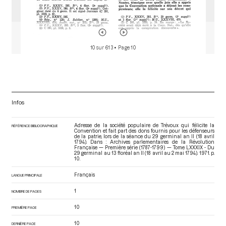
10 sur 613
• Page 10
Infos
Adresse de la société populaire de Trévoux qui félicite la
RÉFÉRENCE BIBLIOGRAPHIQUE
Convention et fait part des dons fournis pour les défenseurs
de la patrie, lors de la séance du 29 germinal an II (18 avril
1794). Dans : Archives parlementaires de la Révolution
Française — Première série (1787-1799) — Tome LXXXIX - Du
29 germinal au 13 floréal an II (18 avril au 2 mai 1794)
. 1971. p.
10.
Français
LANGUE PRINCIPALE
1
NOMBRE DE PAGES
10
PREMIÈRE PAGE
10
DERNIÈRE PAGE