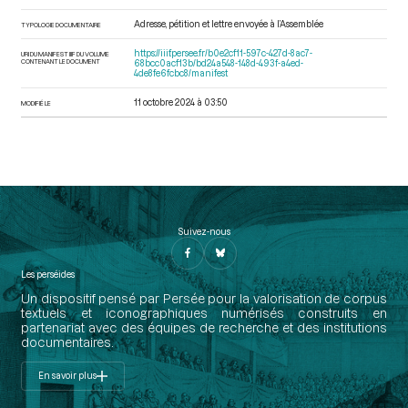
Adresse, pétition et lettre envoyée à l’Assemblée
TYPOLOGIE DOCUMENTAIRE
https://iiif.persee.fr/b0e2cf11-597c-427d-8ac7-
URI DU MANIFEST IIIF DU VOLUME
CONTENANT LE DOCUMENT
68bcc0acf13b/bd24a548-148d-493f-a4ed-
4de8fe6fcbc8/manifest
11 octobre 2024 à 03:50
MODIFIÉ LE
Suivez-nous
Les perséides
Un dispositif pensé par Persée pour la valorisation de corpus
textuels et iconographiques numérisés construits en
partenariat avec des équipes de recherche et des institutions
documentaires.
En savoir plus