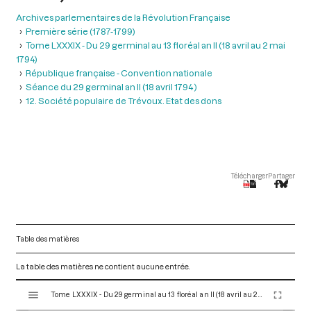
Archives parlementaires de la Révolution Française
Première série (1787-1799)
Tome LXXXIX - Du 29 germinal au 13 floréal an II (18 avril au 2 mai
1794)
République française - Convention nationale
Séance du 29 germinal an II (18 avril 1794 )
12. Société populaire de Trévoux. Etat des dons
Télécharger
Partager
Table des matières
La table des matières ne contient aucune entrée.
V
Tome LXXXIX - Du 29 germinal au 13 floréal an II (18 avril au 2 mai 1794)
i