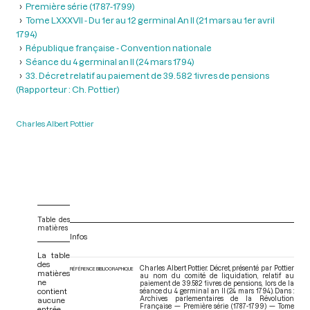
Première série (1787-1799)
Tome LXXXVII - Du 1er au 12 germinal An II (21 mars au 1er avril
1794)
République française - Convention nationale
Séance du 4 germinal an II (24 mars 1794)
33. Décret relatif au paiement de 39.582 1ivres de pensions
(Rapporteur : Ch. Pottier)
Charles Albert Pottier
Table des
matières
Infos
La table
des
Charles Albert Pottier. Décret, présenté par Pottier
RÉFÉRENCE BIBLIOGRAPHIQUE
matières
au nom du comité de liquidation, relatif au
ne
paiement de 39.582 1ivres de pensions, lors de la
contient
séance du 4 germinal an II (24 mars 1794). Dans :
Archives parlementaires de la Révolution
aucune
Française — Première série (1787-1799) — Tome
entrée.