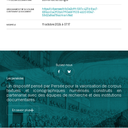
https://iiif.persee.fr/b0e2cf11-597c-427d-8ac7-
URI DU MANIFEST IIIF DU VOLUME
CONTENANT LE DOCUMENT
68bcc0acf13b/c7f10ebf-f109-4b33-8947-
59d2a84e7844/manifest
11 octobre 2024 à 07:17
MODIFIÉ LE
Suivez-nous
Les perséides
Un dispositif pensé par Persée pour la valorisation de corpus
textuels et iconographiques numérisés construits en
partenariat avec des équipes de recherche et des institutions
documentaires.
En savoir plus