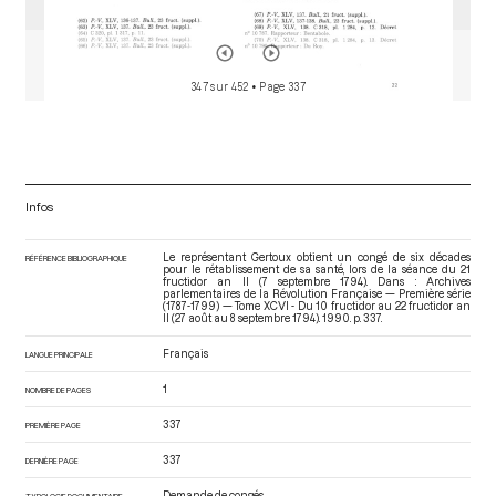
347 sur 452
• Page 337
Infos
Le représentant Gertoux obtient un congé de six décades
RÉFÉRENCE BIBLIOGRAPHIQUE
pour le rétablissement de sa santé, lors de la séance du 21
fructidor an II (7 septembre 1794). Dans : Archives
parlementaires de la Révolution Française — Première série
(1787-1799) — Tome XCVI - Du 10 fructidor au 22 fructidor an
II (27 août au 8 septembre 1794)
. 1990. p. 337.
Français
LANGUE PRINCIPALE
1
NOMBRE DE PAGES
337
PREMIÈRE PAGE
337
DERNIÈRE PAGE
Demande de congés
TYPOLOGIE DOCUMENTAIRE