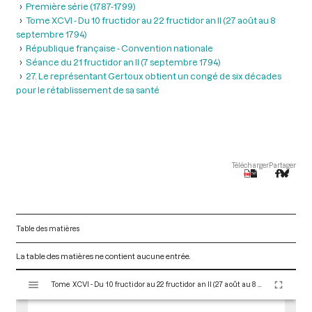
Première série (1787-1799)
Tome XCVI - Du 10 fructidor au 22 fructidor an II (27 août au 8
septembre 1794)
République française - Convention nationale
Séance du 21 fructidor an II (7 septembre 1794)
27. Le représentant Gertoux obtient un congé de six décades
pour le rétablissement de sa santé
Télécharger
Partager
Table des matières
La table des matières ne contient aucune entrée.
V
Tome XCVI - Du 10 fructidor au 22 fructidor an II (27 août au 8 septembre 1794)
i
s