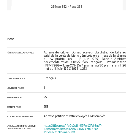
255 sur 852
• Page 253
Infos
Adresse du citoyen Durier, receveur du district de Lille au
RÉFÉRENCE BIBLIOGRAPHIQUE
sujet de la vente de biens d’émigrés, en annexe de la séance
du 14 prairial an II (2 juin 1794). Dans : Archives
parlementaires de la Révolution Française — Première série
(1787-1799) — Tome XCI - Du 7 prairial au 30 prairial an II (26
mai au 18 juin 1794)
. 1976. p. 253.
Français
LANGUE PRINCIPALE
1
NOMBRE DE PAGES
253
PREMIÈRE PAGE
253
DERNIÈRE PAGE
Adresse, pétition et lettre envoyée à l’Assemblée
TYPOLOGIE DOCUMENTAIRE
https://iiif.persee.fr/b0e2cf11-597c-427d-8ac7-
URI DU MANIFEST IIIF DU VOLUME
CONTENANT LE DOCUMENT
68bcc0acf13b/f0a82fc6-3166-4bf6-85a7-
810dc87a17bc/manifest