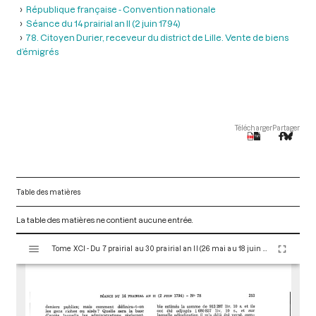
République française - Convention nationale
Séance du 14 prairial an II (2 juin 1794)
78. Citoyen Durier, receveur du district de Lille. Vente de biens
d’émigrés
Télécharger
Partager
Table des matières
La table des matières ne contient aucune entrée.
V
Tome XCI - Du 7 prairial au 30 prairial an II (26 mai au 18 juin 1794)
i
s
u
a
l