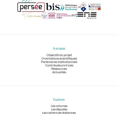
Menu
du
pied
À propos
de
page
Objectifs du projet
Orientations scientifiques
Partenaires institutionnels
Contributeurs-trices
Ressources
Actualités
Explorer
Les volumes
Les députés
Les cahiers de doléances