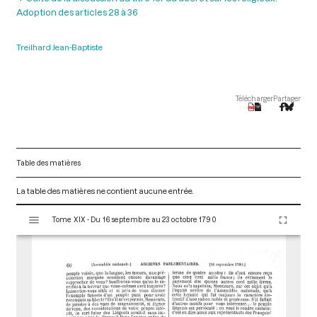
Adoption des articles 28 à 36
Treilhard Jean-Baptiste
Télécharger
Partager
Table des matières
La table des matières ne contient aucune entrée.
V
Tome XIX - Du 16 septembre au 23 octobre 1790
i
s
u
a
l
i
s