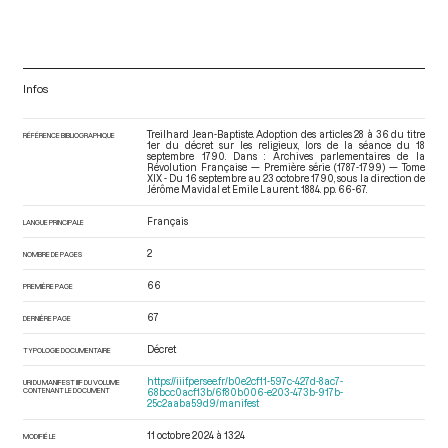
Infos
Treilhard Jean-Baptiste. Adoption des articles 28 à 36 du titre
RÉFÉRENCE BIBLIOGRAPHIQUE
1er du décret sur les religieux, lors de la séance du 18
septembre 1790. Dans : Archives parlementaires de la
Révolution Française — Première série (1787-1799) — Tome
XIX - Du 16 septembre au 23 octobre 1790
, sous la direction de
Jérôme Mavidal et Emile Laurent. 1884. pp. 66-67.
Français
LANGUE PRINCIPALE
2
NOMBRE DE PAGES
66
PREMIÈRE PAGE
67
DERNIÈRE PAGE
Décret
TYPOLOGIE DOCUMENTAIRE
https://iiif.persee.fr/b0e2cf11-597c-427d-8ac7-
URI DU MANIFEST IIIF DU VOLUME
CONTENANT LE DOCUMENT
68bcc0acf13b/6f80b006-e203-473b-917b-
25c2aaba59d9/manifest
11 octobre 2024 à 13:24
MODIFIÉ LE