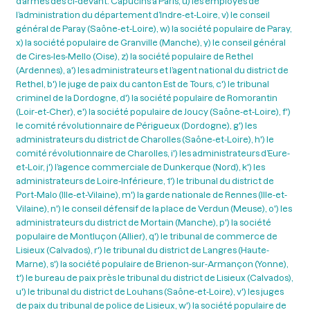
d’armes des ci-devant. Capucins à Paris, u) les employés de
l’administration du département d’Indre-et-Loire, v) le conseil
général de Paray (Saône-et-Loire), w) la société populaire de Paray,
x) la société populaire de Granville (Manche), y) le conseil général
de Cires-les-Mello (Oise), z) la société populaire de Rethel
(Ardennes), a') les administrateurs et l’agent national du district de
Rethel, b') le juge de paix du canton Est de Tours, c') le tribunal
criminel de la Dordogne, d') la société populaire de Romorantin
(Loir-et-Cher), e') la société populaire de Joucy (Saône-et-Loire), f')
le comité révolutionnaire de Périgueux (Dordogne), g') les
administrateurs du district de Charolles (Saône-et-Loire), h') le
comité révolutionnaire de Charolles, i') les administrateurs d’Eure-
et-Loir, j') l’agence commerciale de Dunkerque (Nord), k') les
administrateurs de Loire-Inférieure, 1') le tribunal du district de
Port-Malo (Ille-et-Vilaine), m') la garde nationale de Rennes (Ille-et-
Vilaine), n') le conseil défensif de la place de Verdun (Meuse), o') les
administrateurs du district de Mortain (Manche), p') la société
populaire de Montluçon (Allier), q') le tribunal de commerce de
Lisieux (Calvados), r') le tribunal du district de Langres (Haute-
Marne), s') la société populaire de Brienon-sur-Armançon (Yonne),
t') le bureau de paix près le tribunal du district de Lisieux (Calvados),
u') le tribunal du district de Louhans (Saône-et-Loire), v') les juges
de paix du tribunal de police de Lisieux, w') la société populaire de