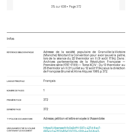
374 sur 638
• Page 372
Infos
Adresse de la société populaire de Granville-la-Victoire
RÉFÉRENCE BIBLIOGRAPHIQUE
(Manche) félicitant la Convention pour avoir sauvé la patrie,
lors de la séance du 22 thermidor an II (9 août 1794). Dans :
Archives parlementaires de la Révolution Française —
Première série (1787-1799) — Tome XCIV - Du 13 thermidor au
25 thermidor an II (31 juillet au 12 août 1794)
, sous la direction
de Françoise Brunel et Aline Alquier. 1985. p. 372.
Français
LANGUE PRINCIPALE
1
NOMBRE DE PAGES
372
PREMIÈRE PAGE
372
DERNIÈRE PAGE
Adresse, pétition et lettre envoyée à l’Assemblée
TYPOLOGIE DOCUMENTAIRE
https://iiif.persee.fr/b0e2cf11-597c-427d-8ac7-
URI DU MANIFEST IIIF DU VOLUME
CONTENANT LE DOCUMENT
68bcc0acf13b/85d39319-c2db-4a3d-8ce3-