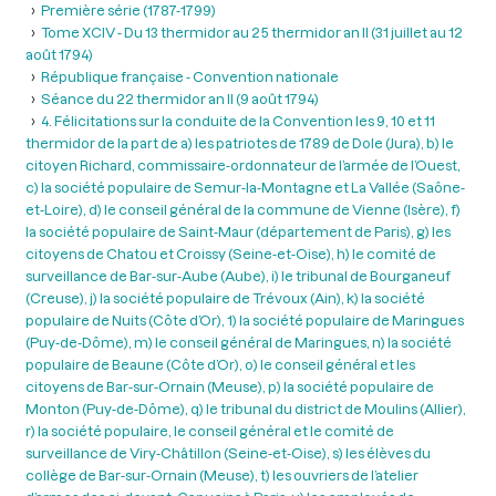
Première série (1787-1799)
Tome XCIV - Du 13 thermidor au 25 thermidor an II (31 juillet au 12
août 1794)
République française - Convention nationale
Séance du 22 thermidor an II (9 août 1794)
4. Félicitations sur la conduite de la Convention les 9, 10 et 11
thermidor de la part de a) les patriotes de 1789 de Dole (Jura), b) le
citoyen Richard, commissaire-ordonnateur de l’armée de l’Ouest,
c) la société populaire de Semur-la-Montagne et La Vallée (Saône-
et-Loire), d) le conseil général de la commune de Vienne (Isère), f)
la société populaire de Saint-Maur (département de Paris), g) les
citoyens de Chatou et Croissy (Seine-et-Oise), h) le comité de
surveillance de Bar-sur-Aube (Aube), i) le tribunal de Bourganeuf
(Creuse), j) la société populaire de Trévoux (Ain), k) la société
populaire de Nuits (Côte d’Or), 1) la société populaire de Maringues
(Puy-de-Dôme), m) le conseil général de Maringues, n) la société
populaire de Beaune (Côte d’Or), o) le conseil général et les
citoyens de Bar-sur-Ornain (Meuse), p) la société populaire de
Monton (Puy-de-Dôme), q) le tribunal du district de Moulins (Allier),
r) la société populaire, le conseil général et le comité de
surveillance de Viry-Châtillon (Seine-et-Oise), s) les élèves du
collège de Bar-sur-Ornain (Meuse), t) les ouvriers de l’atelier