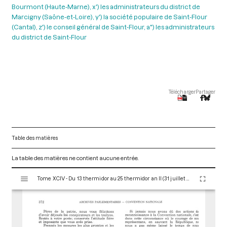
Bourmont (Haute-Marne), x') les administrateurs du district de
Marcigny (Saône-et-Loire), y') la société populaire de Saint-Flour
(Cantal), z') le conseil général de Saint-Flour, a") les administrateurs
du district de Saint-Flour
Télécharger
Partager
Table des matières
La table des matières ne contient aucune entrée.
V
Tome XCIV - Du 13 thermidor au 25 thermidor an II (31 juillet au 12 août 1794)
i
s
u
a
l