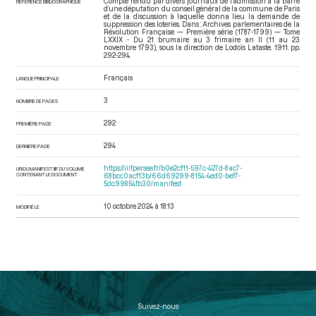
Compte rendu par divers journaux de l’admission à la barre
RÉFÉRENCE BIBLIOGRAPHIQUE
d’une députation du conseil général de la commune de Paris
et de la discussion à laquelle donna lieu la demande de
suppression des loteries. Dans : Archives parlementaires de la
Révolution Française — Première série (1787-1799) — Tome
LXXIX - Du 21 brumaire au 3 frimaire an II (11 au 23
novembre 1793)
, sous la direction de Lodoïs Lataste. 1911. pp.
292-294.
Français
LANGUE PRINCIPALE
3
NOMBRE DE PAGES
292
PREMIÈRE PAGE
294
DERNIÈRE PAGE
https://iiif.persee.fr/b0e2cf11-597c-427d-8ac7-
URI DU MANIFEST IIIF DU VOLUME
CONTENANT LE DOCUMENT
68bcc0acf13b/66d69299-8154-4ed0-bef7-
5dc99854fb30/manifest
10 octobre 2024 à 18:13
MODIFIÉ LE
Suivez-nous