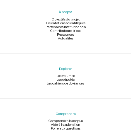
du
pied
À propos
de
page
Objectifs du projet
Orientations scientifiques
Partenaires institutionnels
Contributeurs-trices
Ressources
Actualités
Explorer
Les volumes
Les députés
Les cahiers de doléances
Comprendre
Comprendre le corpus
Aide à l'exploration
Foire aux questions