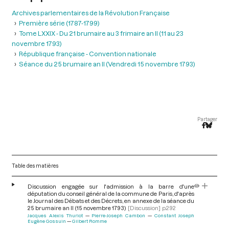
Archives parlementaires de la Révolution Française
Première série (1787-1799)
Tome LXXIX - Du 21 brumaire au 3 frimaire an II (11 au 23
novembre 1793)
République française - Convention nationale
Séance du 25 brumaire an II (Vendredi 15 novembre 1793)
Partager
Table des matières
Discussion engagée sur l'admission à la barre d'une
députation du conseil général de la commune de Paris, d'après
le Journal des Débats et des Décrets, en annexe de la séance du
25 brumaire an II (15 novembre 1793)
[Discussion]
p.292
Jacques Alexis Thuriot
Pierre-Joseph Cambon
Constant Joseph
Eugène Gossuin
Gilbert Romme