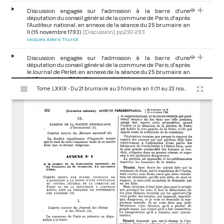
Discussion engagée sur l'admission à la barre d'une
députation du conseil général de la commune de Paris, d'après
l'Auditeur national, en annexe de la séance du 25 brumaire an
II (15 novembre 1793)
[Discussion]
pp.292-293
Jacques Alexis Thuriot
Discussion engagée sur l'admission à la barre d'une
députation du conseil général de la commune de Paris, d'après
le Journal de Perlet, en annexe de la séance du 25 brumaire an
II (15 novembre 1793)
[Discussion]
p.293
V
Tome LXXIX - Du 21 brumaire au 3 frimaire an II (11 au 23 novembre 1793)
i
Discussion engagée sur l'admission à la barre d'une
s
députation du conseil général de la commune de Paris, d'après
u
les Annales patriotiques et littéraires, en annexe de la séance
a
du 25 brumaire an II (15 novembre 1793)
[Discussion]
pp.293-
294
l
i
Discussion engagée sur l'admission à la barre d'une
s
députation du conseil général de la commune de Paris, d'après
e
le Mercure universel, en annexe de la séance du 25 brumaire
u
an II (15 novembre 1793)
[Discussion]
p.294
Jacques Alexis Thuriot
Pierre-Joseph Cambon
r
M
i
r
a