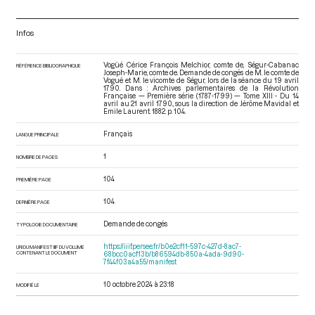
Infos
Vogüé Cérice François Melchior, comte de, Ségur-Cabanac
RÉFÉRENCE BIBLIOGRAPHIQUE
Joseph-Marie, comte de. Demande de congés de M. le comte de
Vogué et M. le vicomte de Ségur, lors de la séance du 19 avril
1790. Dans : Archives parlementaires de la Révolution
Française — Première série (1787-1799) — Tome XIII - Du 14
avril au 21 avril 1790.
, sous la direction de Jérôme Mavidal et
Emile Laurent. 1882. p. 104.
Français
LANGUE PRINCIPALE
1
NOMBRE DE PAGES
104
PREMIÈRE PAGE
104
DERNIÈRE PAGE
Demande de congés
TYPOLOGIE DOCUMENTAIRE
https://iiif.persee.fr/b0e2cf11-597c-427d-8ac7-
URI DU MANIFEST IIIF DU VOLUME
CONTENANT LE DOCUMENT
68bcc0acf13b/b86594db-850a-4ada-9d90-
7f44f03a4a55/manifest
10 octobre 2024 à 23:18
MODIFIÉ LE