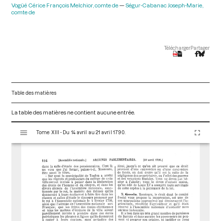
Vogüé Cérice François Melchior, comte de
Ségur-Cabanac Joseph-Marie,
comte de
Télécharger
Partager
Table des matières
La table des matières ne contient aucune entrée.
V
Tome XIII - Du 14 avril au 21 avril 1790.
i
s
u
a
l
i
s
e
u
r