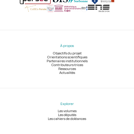
Menu
du
pied
À propos
de
page
Objectifs du projet
Orientations scientifiques
Partenaires institutionnels
Contributeurs-trices
Ressources
Actualités
Explorer
Les volumes
Les députés
Les cahiers de doléances