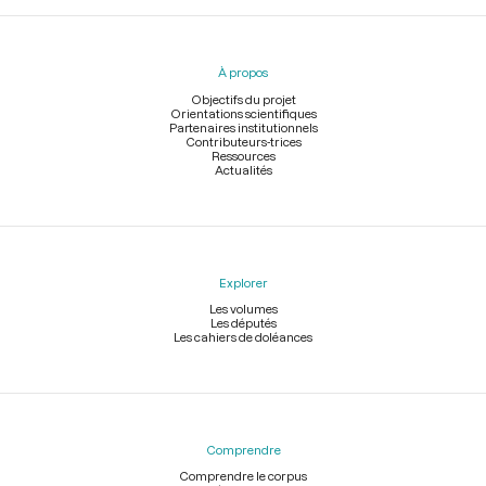
Menu
du
pied
À propos
de
page
Objectifs du projet
Orientations scientifiques
Partenaires institutionnels
Contributeurs-trices
Ressources
Actualités
Explorer
Les volumes
Les députés
Les cahiers de doléances
Comprendre
Comprendre le corpus