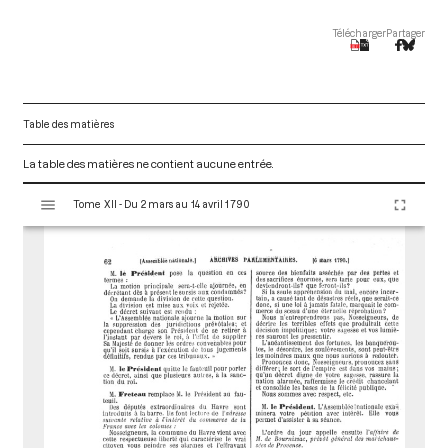
Télécharger
Partager
Table des matières
La table des matières ne contient aucune entrée.
V
Tome XII - Du 2 mars au 14 avril 1790
i
s
u
a
l
i
s
e
u
r
M
i
r