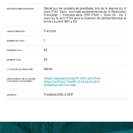
Décret sur les procédures prévôtales, lors de la séance du 6
RÉFÉRENCE BIBLIOGRAPHIQUE
mars 1790. Dans : Archives parlementaires de la Révolution
Française — Première série (1787-1799) — Tome XII - Du 2
mars au 14 avril 1790
, sous la direction de Jérôme Mavidal et
Emile Laurent. 1881. p. 62.
Français
LANGUE PRINCIPALE
1
NOMBRE DE PAGES
62
PREMIÈRE PAGE
62
DERNIÈRE PAGE
Décret
TYPOLOGIE DOCUMENTAIRE
https://iiif.persee.fr/b0e2cf11-597c-427d-8ac7-
URI DU MANIFEST IIIF DU VOLUME
CONTENANT LE DOCUMENT
68bcc0acf13b/0753e581-1902-46c5-b67d-
5a55e95ac0e1/manifest
11 octobre 2024 à 08:57
MODIFIÉ LE