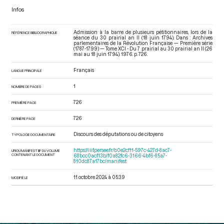
Infos
Admission à la barre de plusieurs pétitionnaires, lors de la
RÉFÉRENCE BIBLIOGRAPHIQUE
séance du 30 prairial an II (18 juin 1794). Dans : Archives
parlementaires de la Révolution Française — Première série
(1787-1799) — Tome XCI - Du 7 prairial au 30 prairial an II (26
mai au 18 juin 1794)
. 1976. p. 726.
Français
LANGUE PRINCIPALE
1
NOMBRE DE PAGES
726
PREMIÈRE PAGE
726
DERNIÈRE PAGE
Discours des députations ou de citoyens
TYPOLOGIE DOCUMENTAIRE
https://iiif.persee.fr/b0e2cf11-597c-427d-8ac7-
URI DU MANIFEST IIIF DU VOLUME
CONTENANT LE DOCUMENT
68bcc0acf13b/f0a82fc6-3166-4bf6-85a7-
810dc87a17bc/manifest
11 octobre 2024 à 05:39
MODIFIÉ LE