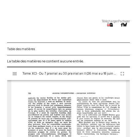
Télécharger
Partager
Table des matières
La table des matières ne contient aucune entrée.
V
Tome XCI - Du 7 prairial au 30 prairial an II (26 mai au 18 juin 1794)
i
s
u
a
l
i
s
e
u
r
M