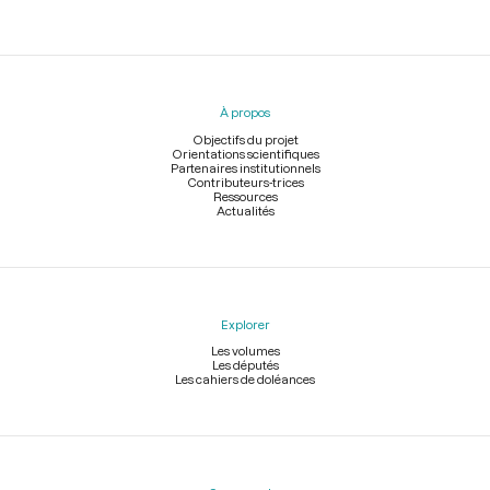
Menu
du
pied
À propos
de
page
Objectifs du projet
Orientations scientifiques
Partenaires institutionnels
Contributeurs-trices
Ressources
Actualités
Explorer
Les volumes
Les députés
Les cahiers de doléances