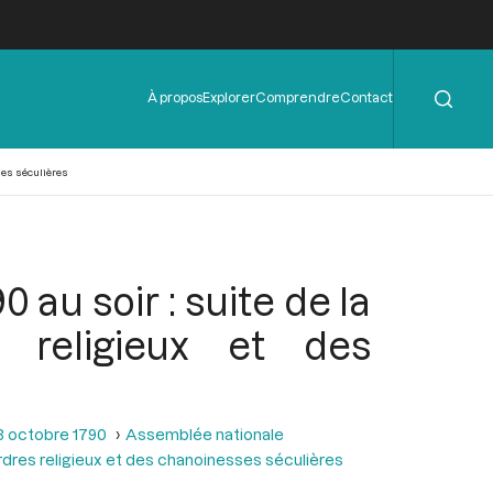
Rechercher
Menu
À propos
Explorer
Comprendre
Contact
de
l'en-
tête
ses séculières
au soir : suite de la
 religieux et des
3 octobre 1790
Assemblée nationale
 ordres religieux et des chanoinesses séculières