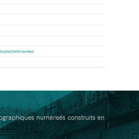
25c2aaba59d9/manifest
onographiques numérisés construits en