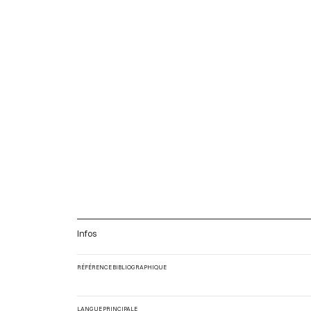
Infos
RÉFÉRENCE BIBLIOGRAPHIQUE
LANGUE PRINCIPALE