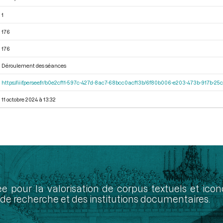
1
176
176
Déroulement des séances
https://iiif.persee.fr/b0e2cf11-597c-427d-8ac7-68bcc0acf13b/6f80b006-e203-473b-917b-
11 octobre 2024 à 13:32
ée pour la valorisation de corpus textuels et ic
de recherche et des institutions documentaires.