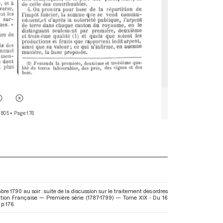
 805
• Page 176
 1790 au soir : suite de la discussion sur le traitement des ordres
lution Française — Première série (1787-1799) — Tome XIX - Du 16
p. 176.