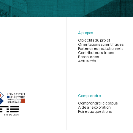
À propos
Objectifs du projet
Orientations scientifiques
Partenaires institutionnels
Contributeurs-trices
Ressources
Actualités
Menu
du
pied
de
Comprendre
page
Comprendre le corpus
Aide à l'exploration
Foire aux questions