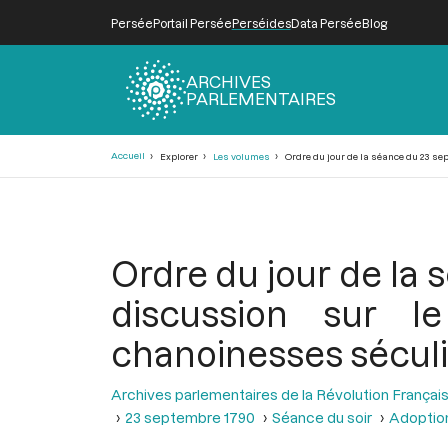
Persée
Portail Persée
Perséides
Data Persée
Blog
ARCHIVES
PARLEMENTAIRES
Fil
Accueil
Explorer
Les volumes
Ordre du jour de la séance du 23 sep
d'Ariane
Ordre du jour de la 
discussion sur l
chanoinesses sécul
Archives parlementaires de la Révolution Françai
23 septembre 1790
Séance du soir
Adoption 