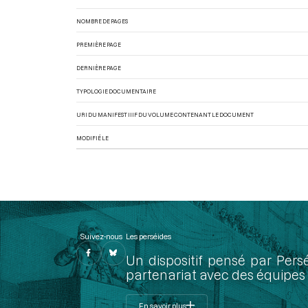
NOMBRE DE PAGES
PREMIÈRE PAGE
DERNIÈRE PAGE
TYPOLOGIE DOCUMENTAIRE
URI DU MANIFEST IIIF DU VOLUME CONTENANT LE DOCUMENT
MODIFIÉ LE
Suivez-nous
Les perséides
Un dispositif pensé par Pers
partenariat avec des équipes 
En savoir plus