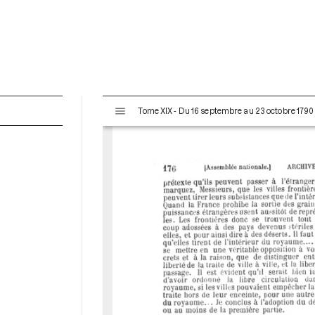
V
Tome XIX - Du 16 septembre au 23 octobre 1790
i
s
u
a
l
i
s
e
u
r
M
i
r
a