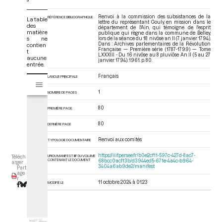
Renvoi à la commission des subsistances de la
RÉFÉRENCE BIBLIOGRAPHIQUE
La table
lettre du représentant Gouly, en mission dans le
des
département de l'Ain, qui témoigne de l'esprit
matière
publique qui règne dans la commune de Belley,
s ne
lors de la séance du 18 nivôse an II (7 janvier 1794).
Dans : Archives parlementaires de la Révolution
contien
Française — Première série (1787-1799) — Tome
t
LXXXIII - Du 16 nivôse au 8 pluviôse An II (5 au 27
aucune
janvier 1794)
. 1961. p. 80.
entrée.
Français
V
LANGUE PRINCIPALE
Tome LXXXIII - Du 16 nivôse au 8 pluviôse An II (5 au 27 janvier 1794)
i
1
NOMBRE DE PAGES
s
u
80
PREMIÈRE PAGE
a
l
80
DERNIÈRE PAGE
i
Renvoi aux comités
TYPOLOGIE DOCUMENTAIRE
s
e
https://iiif.persee.fr/b0e2cf11-597c-427d-8ac7-
URI DU MANIFEST IIIF DU VOLUME
Téléch
CONTENANT LE DOCUMENT
68bcc0acf13b/d3944ed5-671e-4a4c-b964-
u
arger
3404a6ab9de2/manifest
Part
r
age
r
M
11 octobre 2024 à 01:23
MODIFIÉ LE
i
r
a
d