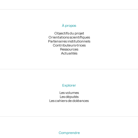
Menu
du
pied
À propos
de
page
Objectifs du projet
Orientations scientifiques
Partenaires institutionnels
Contributeurs-trices
Ressources
Actualités
Explorer
Les volumes
Les députés
Les cahiers de doléances
Comprendre