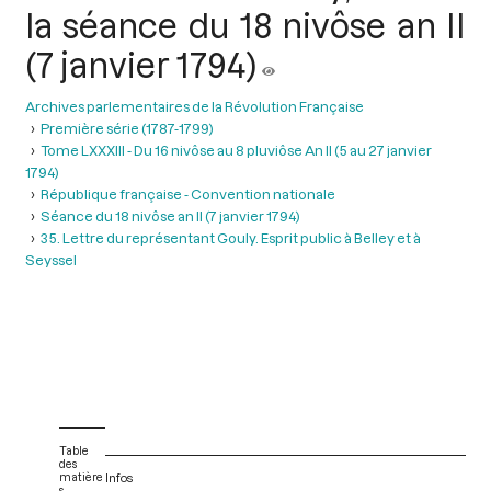
la séance du 18 nivôse an II
(7 janvier 1794)
Archives parlementaires de la Révolution Française
Première série (1787-1799)
Tome LXXXIII - Du 16 nivôse au 8 pluviôse An II (5 au 27 janvier
1794)
République française - Convention nationale
Séance du 18 nivôse an II (7 janvier 1794)
35. Lettre du représentant Gouly. Esprit public à Belley et à
Seyssel
Table
des
matière
Infos
s