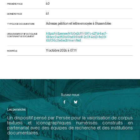
40
PREMIÈRE PAGE
41
DERNIÈRE PAGE
Adresse, pétition et lettre envoyée à l’Assemblée
TYPOLOGIE DOCUMENTAIRE
https://iiif.persee.fr/b0e2cf11-597c-427d-8ac7-
URI DU MANIFEST IIIF DU VOLUME
CONTENANT LE DOCUMENT
68bcc0acf13b/0bd96bb8-2c0f-4b53-8e39-
6b136c0e6ec8/manifest
11 octobre 2024 à 07:11
MODIFIÉ LE
Suivez-nous
Les perséides
Un dispositif pensé par Persée pour la valorisation de corpus
textuels et iconographiques numérisés construits en
partenariat avec des équipes de recherche et des institutions
documentaires.