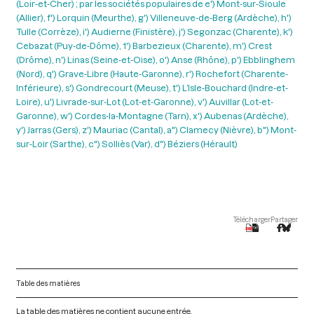
(Loir-et-Cher) ; par les sociétés populaires de e') Mont-sur-Sioule
(Allier), f') Lorquin (Meurthe), g') Villeneuve-de-Berg (Ardèche), h')
Tulle (Corrèze), i') Audierne (Finistère), j') Segonzac (Charente), k')
Cebazat (Puy-de-Dôme), 1') Barbezieux (Charente), m') Crest
(Drôme), n') Linas (Seine-et-Oise), o') Anse (Rhône), p') Ebblinghem
(Nord), q') Grave-Libre (Haute-Garonne), r') Rochefort (Charente-
Inférieure), s') Gondrecourt (Meuse), t') L’Isle-Bouchard (Indre-et-
Loire), u') Livrade-sur-Lot (Lot-et-Garonne), v') Auvillar (Lot-et-
Garonne), w') Cordes-la-Montagne (Tarn), x') Aubenas (Ardèche),
y') Jarras (Gers), z') Mauriac (Cantal), a") Clamecy (Nièvre), b") Mont-
sur-Loir (Sarthe), c") Solliès (Var), d") Béziers (Hérault)
Télécharger
Partager
Table des matières
La table des matières ne contient aucune entrée.