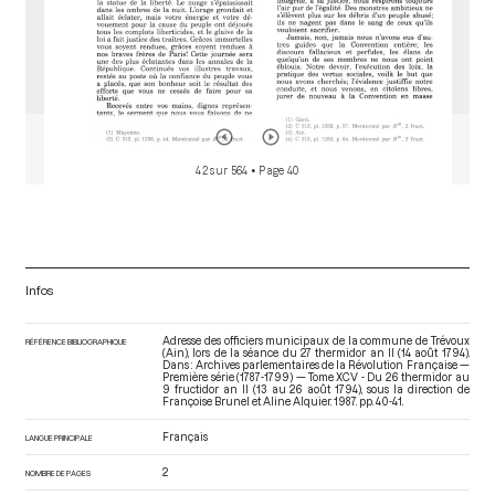
42 sur 564
• Page 40
Infos
Adresse des officiers municipaux de la commune de Trévoux
RÉFÉRENCE BIBLIOGRAPHIQUE
(Ain), lors de la séance du 27 thermidor an II (14 août 1794).
Dans : Archives parlementaires de la Révolution Française —
Première série (1787-1799) — Tome XCV - Du 26 thermidor au
9 fructidor an II (13 au 26 août 1794)
, sous la direction de
Françoise Brunel et Aline Alquier. 1987. pp. 40-41.
Français
LANGUE PRINCIPALE
2
NOMBRE DE PAGES