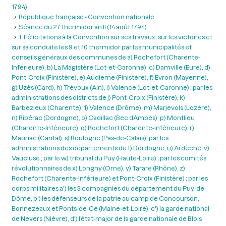
1794)
République française - Convention nationale
Séance du 27 thermidor an II (14 août 1794)
1. Félicitations à la Convention sur ses travaux, sur les victoires et
sur sa conduite les 9 et 10 thermidor par les municipalités et
conseils généraux des communes de a) Rochefort (Charente-
Inférieure), b) La Magistère (Lot-et-Garonne), c) Damville (Eure), d)
Pont-Croix (Finistère), e) Audierne (Finistère), f) Evron (Mayenne),
g) Uzès (Gard), h) Trévoux (Ain), i) Valence (Lot-et-Garonne) ; par les
administrations des districts de j) Pont-Croix (Finistère), k)
Barbezieux (Charente), 1) Valence (Drôme), m) Marjevols (Lozère),
n) Ribérac (Dordogne), o) Cadillac (Bec d’Ambès), p) Montlieu
(Charente-Inférieure), q) Rochefort (Charente-Inférieure), r)
Mauriac (Cantal), s) Boulogne (Pas-de-Calais), par les
administrations des départements de t) Dordogne, u) Ardèche, v)
Vaucluse ; par le w) tribunal du Puy (Haute-Loire) ; par les comités
révolutionnaires de x) Longny (Orne), y) Tarare (Rhône), z)
Rochefort (Charente-Inférieure) et Pont-Croix (Finistère) ; par les
corps militaires a') les 3 compagnies du département du Puy-de-
Dôme, b') les défenseurs de la patrie au camp de Concourson,
Bonnezeaux et Ponts-de-Cé (Maine-et-Loire), c') la garde national
de Nevers (Nièvre), d') l’état-major de la garde nationale de Blois