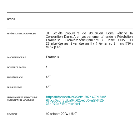
Infos
88. Société populaire de Bourgueil. Dons. Félicite la
RÉFÉRENCE BIBLIOGRAPHIQUE
Convention. Dans : Archives parlementaires de la Révolution
Française — Première série (1787-1799) — Tome LXXXV - Du
26 pluviôse au 12 ventôse an II (14 février au 2 mars 1794)
.
1964. p. 437.
Français
LANGUE PRINCIPALE
1
NOMBRE DE PAGES
437
PREMIÈRE PAGE
437
DERNIÈRE PAGE
https://iiif.persee.fr/b0e2cf11-597c-427d-8ac7-
URI DU MANIFEST IIIF DU VOLUME
CONTENANT LE DOCUMENT
68bcc0acf13b/ba94b825-e3c0-4e21-8f82-
33d949d61fc7/manifest
10 octobre 2024 à 18:17
MODIFIÉ LE