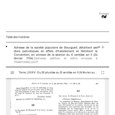
Partager
Table des matières
Adresse de la société populaire de Bourgueil, détaillant ses
dons patriotiques en effets d'habillement et félicitant la
Convention, en annexe de la séance du 6 ventôse an II (24
février 1794)
[Adresse, pétition et lettre envoyée à
l’Assemblée]
p.437
V
Tome LXXXV - Du 26 pluviôse au 12 ventôse an II (14 février au 2 mars 1794)
i
s
u
a
l
i
s
e
u