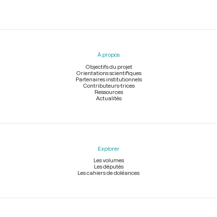
Menu
du
pied
À propos
de
page
Objectifs du projet
Orientations scientifiques
Partenaires institutionnels
Contributeurs-trices
Ressources
Actualités
Explorer
Les volumes
Les députés
Les cahiers de doléances