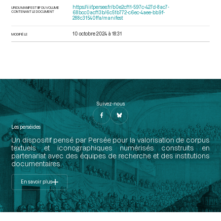
https://iiif.persee.fr/b0e2cf11-597c-427d-8ac7-
URI DU MANIFEST IIIF DU VOLUME
CONTENANT LE DOCUMENT
68bcc0acf13b/6c51b772-c6ec-4aee-bb9f-
288c31540ffa/manifest
10 octobre 2024 à 18:31
MODIFIÉ LE
Suivez-nous
Les perséides
Un dispositif pensé par Persée pour la valorisation de corpus
textuels et iconographiques numérisés construits en
partenariat avec des équipes de recherche et des institutions
documentaires.
En savoir plus