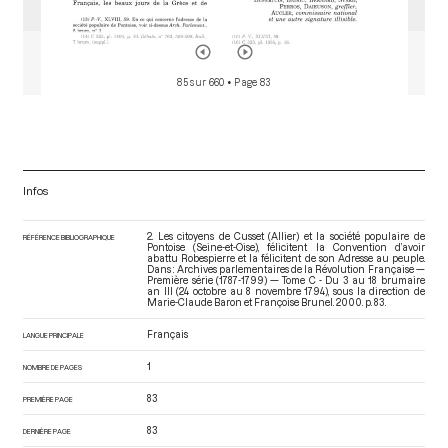
85 sur 660
• Page 83
Infos
2. Les citoyens de Cusset (Allier) et la société populaire de
RÉFÉRENCE BIBLIOGRAPHIQUE
Pontoise (Seine-et-Oise), félicitent la Convention d’avoir
abattu Robespierre et la félicitent de son Adresse au peuple.
Dans : Archives parlementaires de la Révolution Française —
Première série (1787-1799) — Tome C - Du 3 au 18 brumaire
an III (24 octobre au 8 novembre 1794)
, sous la direction de
Marie-Claude Baron et Françoise Brunel. 2000. p. 83.
Français
LANGUE PRINCIPALE
1
NOMBRE DE PAGES
83
PREMIÈRE PAGE
83
DERNIÈRE PAGE