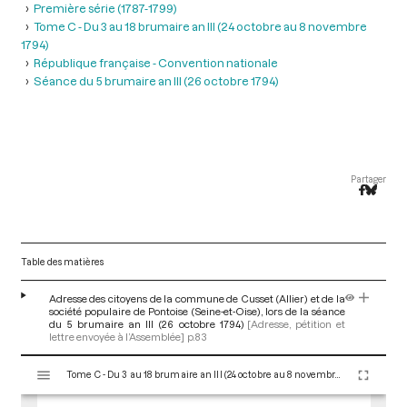
Première série (1787-1799)
Tome C - Du 3 au 18 brumaire an III (24 octobre au 8 novembre
1794)
République française - Convention nationale
Séance du 5 brumaire an III (26 octobre 1794)
Partager
Table des matières
Adresse des citoyens de la commune de Cusset (Allier) et de la
société populaire de Pontoise (Seine-et-Oise), lors de la séance
du 5 brumaire an III (26 octobre 1794)
[Adresse, pétition et
lettre envoyée à l’Assemblée]
p.83
V
Tome C - Du 3 au 18 brumaire an III (24 octobre au 8 novembre 1794)
i
s