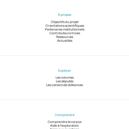
du
pied
À propos
de
page
Objectifs du projet
Orientations scientifiques
Partenaires institutionnels
Contributeurs-trices
Ressources
Actualités
Explorer
Les volumes
Les députés
Les cahiers de doléances
Comprendre
Comprendre le corpus
Aide à l'exploration