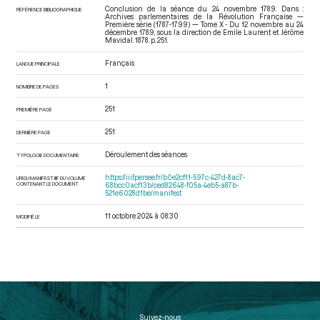
Conclusion de la séance du 24 novembre 1789. Dans :
RÉFÉRENCE BIBLIOGRAPHIQUE
Archives parlementaires de la Révolution Française —
Première série (1787-1799) — Tome X - Du 12 novembre au 24
décembre 1789
, sous la direction de Emile Laurent et Jérôme
Mavidal. 1878. p. 251.
Français
LANGUE PRINCIPALE
1
NOMBRE DE PAGES
251
PREMIÈRE PAGE
251
DERNIÈRE PAGE
Déroulement des séances
TYPOLOGIE DOCUMENTAIRE
https://iiif.persee.fr/b0e2cf11-597c-427d-8ac7-
URI DU MANIFEST IIIF DU VOLUME
CONTENANT LE DOCUMENT
68bcc0acf13b/ced82648-f05a-4eb5-a87b-
521e6028d1be/manifest
11 octobre 2024 à 08:30
MODIFIÉ LE
Suivez-nous