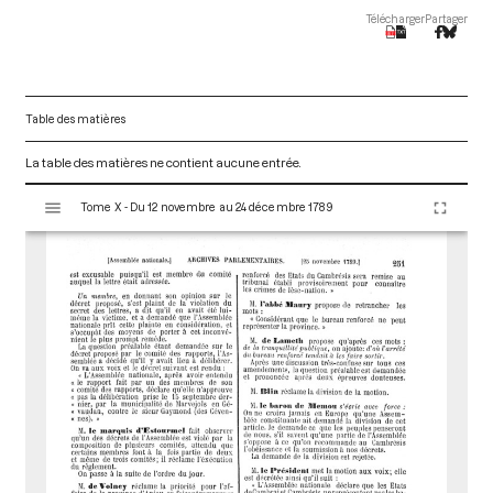
Télécharger
Partager
Table des matières
La table des matières ne contient aucune entrée.
V
Tome X - Du 12 novembre au 24 décembre 1789
i
s
u
a
l
i
s
e
u
r
M
i
r
a