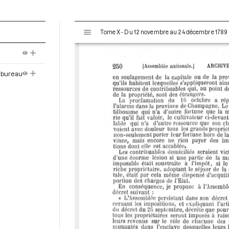
V
Tome X - Du 12 novembre au 24 décembre 1789
i
s
u
a
 bureau
l
i
s
e
u
r
M
i
r
a
d
o
r