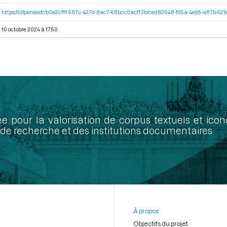
https://iiif.persee.fr/b0e2cf11-597c-427d-8ac7-68bcc0acf13b/ced82648-f05a-4eb5-a87b-5
10 octobre 2024 à 17:50
ée pour la valorisation de corpus textuels et ic
de recherche et des institutions documentaires.
À propos
Objectifs du projet