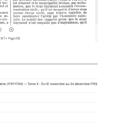
 817
• Page 250
 série (1787-1799) — Tome X - Du 12 novembre au 24 décembre 1789
,