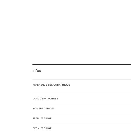
Infos
RÉFÉRENCE BIBLIOGRAPHIQUE
LANGUE PRINCIPALE
NOMBRE DE PAGES
PREMIÈRE PAGE
DERNIÈRE PAGE