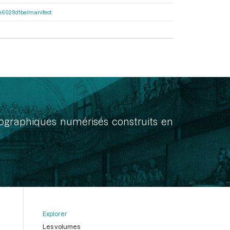
21e6028d1be/manifest
onographiques numérisés construits en
Explorer
Les volumes