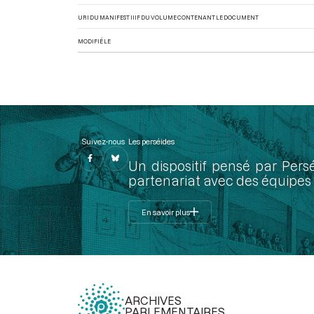
URI DU MANIFEST IIIF DU VOLUME CONTENANT LE DOCUMENT
MODIFIÉ LE
Suivez-nous
Les perséides
Un dispositif pensé par Pers
partenariat avec des équipes 
En savoir plus
ARCHIVES
PARLEMENTAIRES