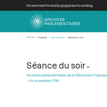
Persée
Portail Persée
Perséides
Data Persée
Blog
ARCHIVES
PARLEMENTAIRES
Fil
Accueil
Explorer
Les volumes
Séance du soir
d'Ariane
Séance du soir
Archives parlementaires de la Révolution Françai
24 novembre 1789