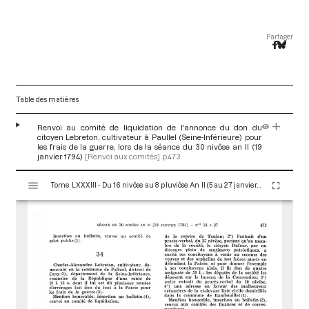
Partager
Table des matières
Renvoi au comité de liquidation de l'annonce du don du
citoyen Lebreton, cultivateur à Paullel (Seine-Inférieure) pour
les frais de la guerre, lors de la séance du 30 nivôse an II (19
janvier 1794)
[Renvoi aux comités]
p.473
V
Tome LXXXIII - Du 16 nivôse au 8 pluviôse An II (5 au 27 janvier 1794)
i
s
u
a
l
i
s
e
u
r