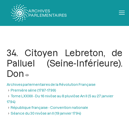
ARCHIVES
PARLEMENTAIRES
Fil
d'Ariane
34. Citoyen Lebreton, de
Palluel (Seine-Inférieure).
Don
Archives parlementaires de la Révolution Française
Première série (1787-1799)
Tome LXXXIII - Du 16 nivôse au 8 pluviôse An II (5 au 27 janvier
1794)
République française - Convention nationale
Séance du 30 nivôse an II (19 janvier 1794)