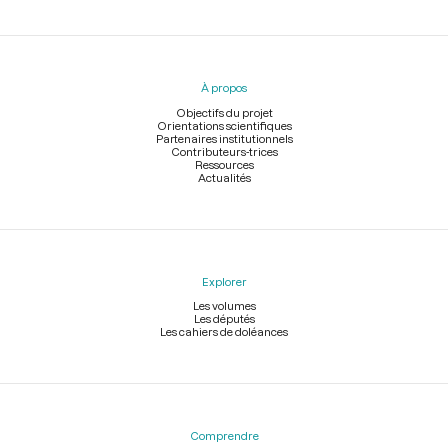
Menu
du
pied
À propos
de
page
Objectifs du projet
Orientations scientifiques
Partenaires institutionnels
Contributeurs-trices
Ressources
Actualités
Explorer
Les volumes
Les députés
Les cahiers de doléances
Comprendre