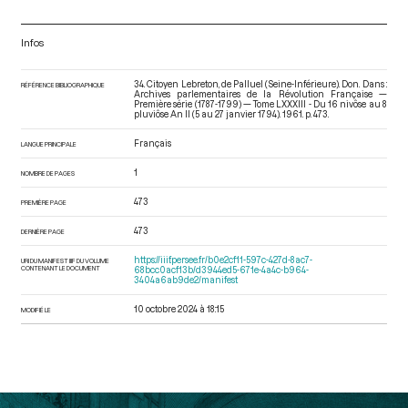
Infos
34. Citoyen Lebreton, de Palluel (Seine-Inférieure). Don. Dans :
RÉFÉRENCE BIBLIOGRAPHIQUE
Archives parlementaires de la Révolution Française —
Première série (1787-1799) — Tome LXXXIII - Du 16 nivôse au 8
pluviôse An II (5 au 27 janvier 1794)
. 1961. p. 473.
Français
LANGUE PRINCIPALE
1
NOMBRE DE PAGES
473
PREMIÈRE PAGE
473
DERNIÈRE PAGE
https://iiif.persee.fr/b0e2cf11-597c-427d-8ac7-
URI DU MANIFEST IIIF DU VOLUME
CONTENANT LE DOCUMENT
68bcc0acf13b/d3944ed5-671e-4a4c-b964-
3404a6ab9de2/manifest
10 octobre 2024 à 18:15
MODIFIÉ LE