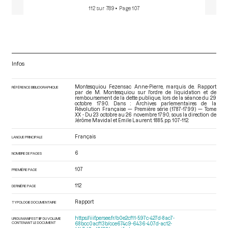
112 sur 789
• Page 107
Infos
Montesquiou Fezensac Anne-Pierre, marquis de. Rapport
RÉFÉRENCE BIBLIOGRAPHIQUE
par de M. Montesquiou sur l'ordre de liquidation et de
remboursement de la dette publique, lors de la séance du 29
octobre 1790. Dans : Archives parlementaires de la
Révolution Française — Première série (1787-1799) — Tome
XX - Du 23 octobre au 26 novembre 1790
, sous la direction de
Jérôme Mavidal et Emile Laurent. 1885. pp. 107-112.
Français
LANGUE PRINCIPALE
6
NOMBRE DE PAGES
107
PREMIÈRE PAGE
112
DERNIÈRE PAGE
Rapport
TYPOLOGIE DOCUMENTAIRE
https://iiif.persee.fr/b0e2cf11-597c-427d-8ac7-
URI DU MANIFEST IIIF DU VOLUME
CONTENANT LE DOCUMENT
68bcc0acf13b/cce674c9-6436-407d-ac12-