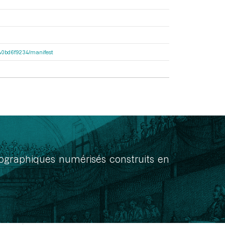
4640bd6f9234/manifest
onographiques numérisés construits en