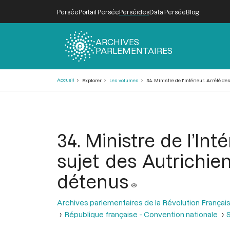
Persée
Portail Persée
Perséides
Data Persée
Blog
ARCHIVES
PARLEMENTAIRES
Fil
Accueil
Explorer
Les volumes
34. Ministre de l’Intérieur. Arrêté 
d'Ariane
34. Ministre de l’In
sujet des Autrichien
détenus
Archives parlementaires de la Révolution Françai
République française - Convention nationale
S