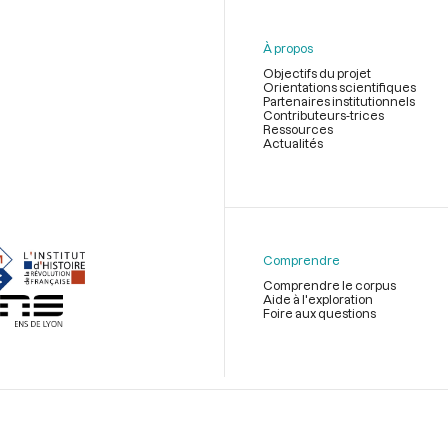
À propos
Objectifs du projet
Orientations scientifiques
Partenaires institutionnels
Contributeurs-trices
Ressources
Actualités
Menu
du
pied
de
Comprendre
page
Comprendre le corpus
Aide à l'exploration
Foire aux questions