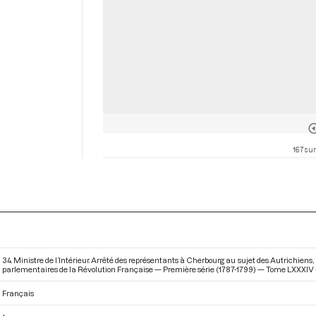
167 sur
34. Ministre de l’Intérieur. Arrêté des représentants à Cherbourg au sujet des Autrichiens,
parlementaires de la Révolution Française — Première série (1787-1799) — Tome LXXXIV - Du
Français