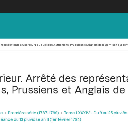
des représentants à Cherbourg au sujet des Autrichiens, Prussiens et Anglais de la garnison qui son
térieur. Arrêté des représe
s, Prussiens et Anglais de
se
Première série (1787-1799)
Tome LXXXIV - Du 9 au 25 pluviôse A
éance du 13 pluviôse an II (1er février 1794)