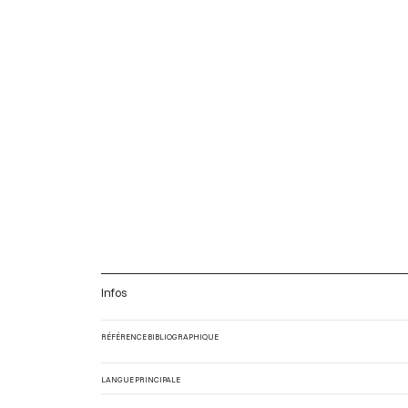
Infos
RÉFÉRENCE BIBLIOGRAPHIQUE
LANGUE PRINCIPALE