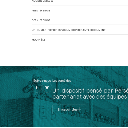
NOMBRE DE PAGES
PREMIÈRE PAGE
DERNIÈRE PAGE
URI DU MANIFEST IIIF DU VOLUME CONTENANT LE DOCUMENT
MODIFIÉ LE
Suivez-nous
Les perséides
Un dispositif pensé par Pers
partenariat avec des équipes 
En savoir plus