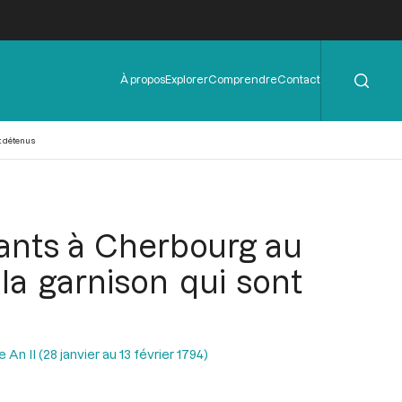
Rechercher
Menu
À propos
Explorer
Comprendre
Contact
de
l'en-
tête
t détenus
ntants à Cherbourg au
 la garnison qui sont
n II (28 janvier au 13 février 1794)