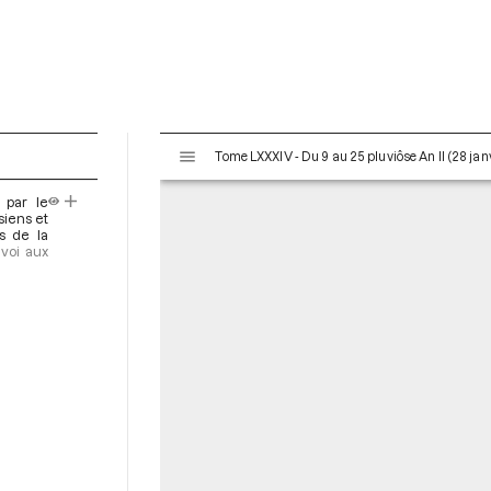
V
Tome LXXXIV - Du 9 au 25 pluviôse An II (28 janv
i
s
 par le
u
siens et
a
s de la
voi aux
l
i
s
e
u
r
M
i
r
a
d