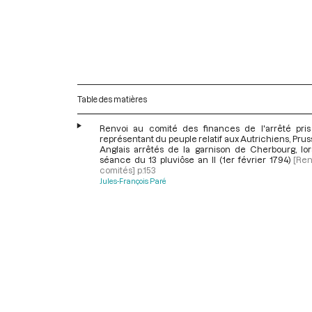
Table des matières
Renvoi au comité des finances de l'arrêté pris
représentant du peuple relatif aux Autrichiens, Prus
Anglais arrêtés de la garnison de Cherbourg, lor
séance du 13 pluviôse an II (1er février 1794)
[Ren
comités]
p.153
Jules-François Paré