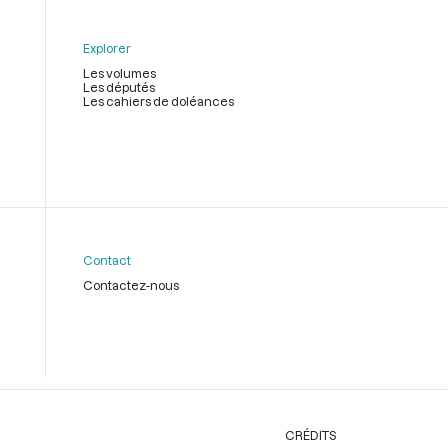
Explorer
Les volumes
Les députés
Les cahiers de doléances
Contact
Contactez-nous
CRÉDITS