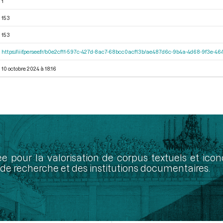
1
153
153
https://iiif.persee.fr/b0e2cf11-597c-427d-8ac7-68bcc0acf13b/ae487d6c-9b4a-4d68-9f3e-
10 octobre 2024 à 18:16
ée pour la valorisation de corpus textuels et ic
de recherche et des institutions documentaires.