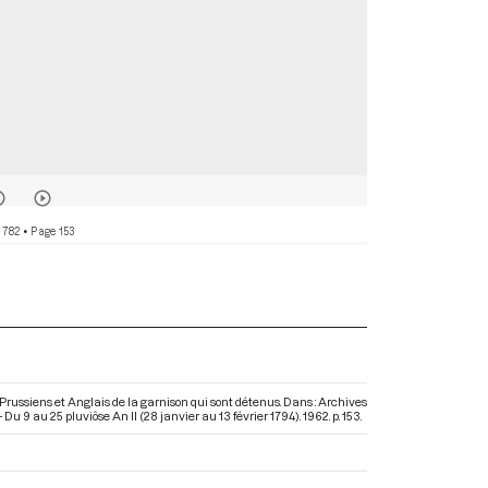
 782
• Page 153
 Prussiens et Anglais de la garnison qui sont détenus. Dans : Archives
 9 au 25 pluviôse An II (28 janvier au 13 février 1794)
. 1962. p. 153.