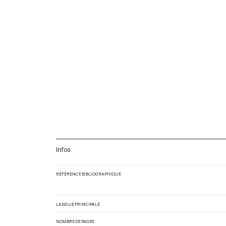
Infos
RÉFÉRENCE BIBLIOGRAPHIQUE
LANGUE PRINCIPALE
NOMBRE DE PAGES