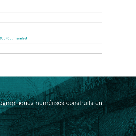
4f6dc706f/manifest
onographiques numérisés construits en