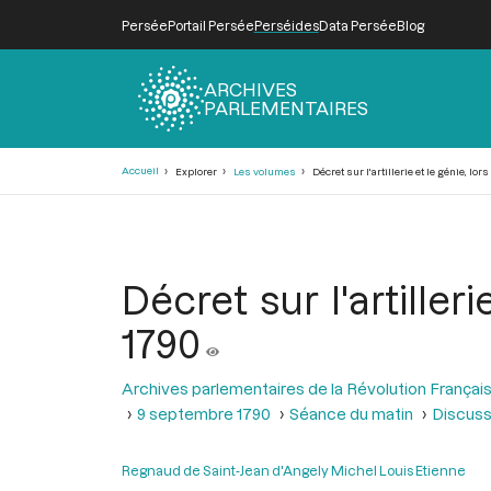
Persée
Portail Persée
Perséides
Data Persée
Blog
ARCHIVES
PARLEMENTAIRES
Fil
Accueil
Explorer
Les volumes
Décret sur l'artillerie et le génie, lo
d'Ariane
Décret sur l'artille
1790
Archives parlementaires de la Révolution Françai
9 septembre 1790
Séance du matin
Discussi
Regnaud de Saint-Jean d'Angely Michel Louis Etienne