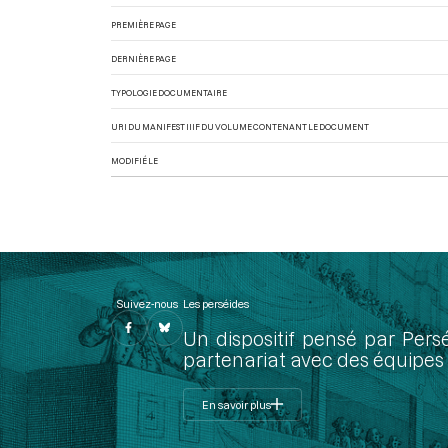
PREMIÈRE PAGE
DERNIÈRE PAGE
TYPOLOGIE DOCUMENTAIRE
URI DU MANIFEST IIIF DU VOLUME CONTENANT LE DOCUMENT
MODIFIÉ LE
Suivez-nous
Les perséides
Un dispositif pensé par Pers
partenariat avec des équipes 
En savoir plus