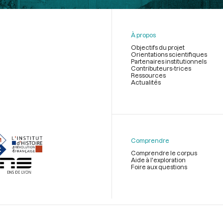
À propos
Objectifs du projet
Orientations scientifiques
Partenaires institutionnels
Contributeurs-trices
Ressources
Actualités
Menu
du
pied
de
Comprendre
page
Comprendre le corpus
Aide à l'exploration
Foire aux questions