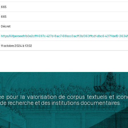
665
665
Décret
https://iiif.persee.fr/b0e2cf11-597c-427d-8ac7-68bcc0acf13b/363ffcd1-dbc6-437f-bef2-363
11 octobre 2024 à 13:02
ée pour la valorisation de corpus textuels et ic
de recherche et des institutions documentaires.