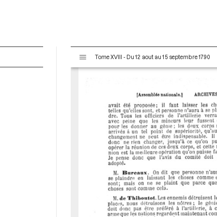
V
Tome XVIII - Du 12 aout au 15 septembre 1790
i
s
u
a
l
i
s
e
u
r
M
i
r
a
d
o