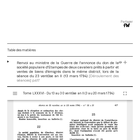
Partager
Table des matières
Renvoi au ministre de la Guerre de l'annonce du don de la
société populaire d'Etampes de deux cavaliers prêts à partir et
ventes de biens d'émigrés dans le même district, lors de la
séance du 23 ventôse an II (13 mars 1794)
[Déroulement des
séances]
p.417
V
Tome LXXXVI - Du 13 au 30 ventôse an II (3 au 20 mars 1794)
i
s
u
a
l
i
s
e