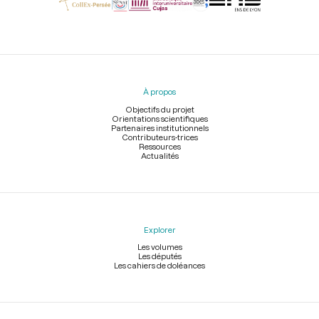
Menu
du
pied
À propos
de
page
Objectifs du projet
Orientations scientifiques
Partenaires institutionnels
Contributeurs-trices
Ressources
Actualités
Explorer
Les volumes
Les députés
Les cahiers de doléances