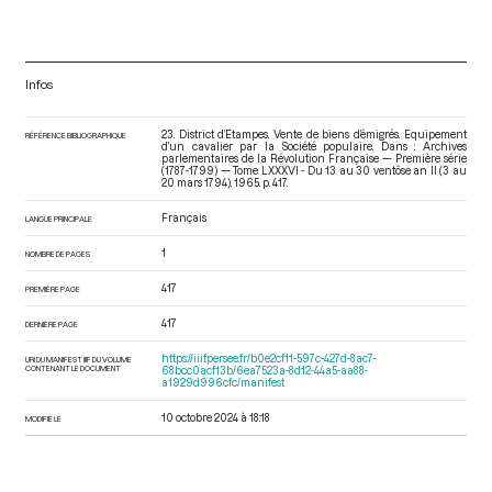
Infos
23. District d’Etampes. Vente de biens d’émigrés. Equipement
RÉFÉRENCE BIBLIOGRAPHIQUE
d’un cavalier par la Société populaire. Dans : Archives
parlementaires de la Révolution Française — Première série
(1787-1799) — Tome LXXXVI - Du 13 au 30 ventôse an II (3 au
20 mars 1794)
. 1965. p. 417.
Français
LANGUE PRINCIPALE
1
NOMBRE DE PAGES
417
PREMIÈRE PAGE
417
DERNIÈRE PAGE
https://iiif.persee.fr/b0e2cf11-597c-427d-8ac7-
URI DU MANIFEST IIIF DU VOLUME
CONTENANT LE DOCUMENT
68bcc0acf13b/6ea7523a-8d12-44a5-aa88-
a1929d996cfc/manifest
10 octobre 2024 à 18:18
MODIFIÉ LE