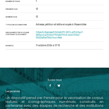
1
NOMBRE DE PAGES
12
PREMIÈRE PAGE
12
DERNIÈRE PAGE
Adresse, pétition et lettre envoyée à l’Assemblée
TYPOLOGIE DOCUMENTAIRE
https://iiif.persee.fr/b0e2cf11-597c-427d-8ac7-
URI DU MANIFEST IIIF DU VOLUME
CONTENANT LE DOCUMENT
68bcc0acf13b/c7f10ebf-f109-4b33-8947-
59d2a84e7844/manifest
11 octobre 2024 à 07:15
MODIFIÉ LE
Suivez-nous
Les perséides
Un dispositif pensé par Persée pour la valorisation de corpus
textuels et iconographiques numérisés construits en
partenariat avec des équipes de recherche et des institutions