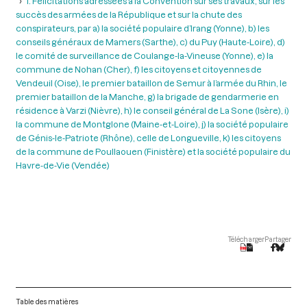
1. Félicitations adressées à la Convention sur ses travaux, sur les
succès des armées de la République et sur la chute des
conspirateurs, par a) la société populaire d’Irang (Yonne), b) les
conseils généraux de Mamers (Sarthe), c) du Puy (Haute-Loire), d)
le comité de surveillance de Coulange-la-Vineuse (Yonne), e) la
commune de Nohan (Cher), f) les citoyens et citoyennes de
Vendeuil (Oise), le premier bataillon de Semur à l’armée du Rhin, le
premier bataillon de la Manche, g) la brigade de gendarmerie en
résidence à Varzi (Nièvre), h) le conseil général de La Sone (Isère), i)
la commune de Montglone (Maine-et-Loire), j) la société populaire
de Génis-le-Patriote (Rhône), celle de Longueville, k) les citoyens
de la commune de Poullaouen (Finistère) et la société populaire du
Havre-de-Vie (Vendée)
Télécharger
Partager
Table des matières