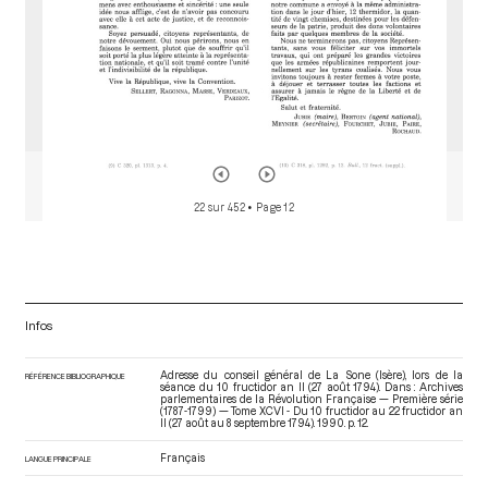
22 sur 452
• Page 12
Infos
Adresse du conseil général de La Sone (Isère), lors de la
RÉFÉRENCE BIBLIOGRAPHIQUE
séance du 10 fructidor an II (27 août 1794). Dans : Archives
parlementaires de la Révolution Française — Première série
(1787-1799) — Tome XCVI - Du 10 fructidor au 22 fructidor an
II (27 août au 8 septembre 1794)
. 1990. p. 12.
Français
LANGUE PRINCIPALE