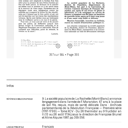
357 sur 564
• Page 355
Infos
9. La société populaire de La Rochette (Mont-Blanc) annonce
RÉFÉRENCE BIBLIOGRAPHIQUE
l’engagement dans l’armée de F. Marandon, 67 ans, à la place
de son fils, requis, mais de santé délicate. Dans : Archives
parlementaires de la Révolution Française — Première série
(1787-1799) — Tome XCV - Du 26 thermidor au 9 fructidor an
II (13 au 26 août 1794)
, sous la direction de Françoise Brunel
et Aline Alquier. 1987. pp. 355-356.
Français
LANGUE PRINCIPALE