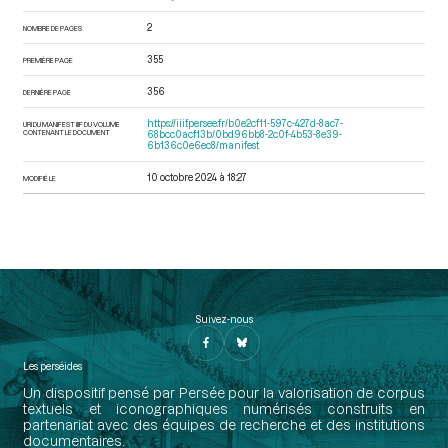
2
NOMBRE DE PAGES
355
PREMIÈRE PAGE
356
DERNIÈRE PAGE
https://iiif.persee.fr/b0e2cf11-597c-427d-8ac7-
URI DU MANIFEST IIIF DU VOLUME
CONTENANT LE DOCUMENT
68bcc0acf13b/0bd96bb8-2c0f-4b53-8e39-
6b136c0e6ec8/manifest
10 octobre 2024 à 18:27
MODIFIÉ LE
Suivez-nous
Les perséides
Un dispositif pensé par Persée pour la valorisation de corpus
textuels et iconographiques numérisés construits en
partenariat avec des équipes de recherche et des institutions
documentaires.