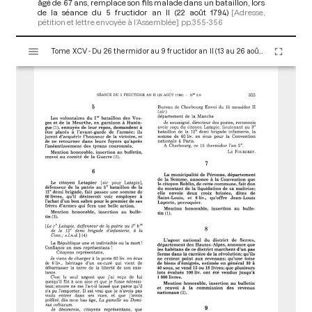
âgé de 67 ans, remplace son fils malade dans un bataillon, lors
de la séance du 5 fructidor an II (22 août 1794)
[Adresse,
pétition et lettre envoyée à l’Assemblée]
pp.355-356
V
Tome XCV - Du 26 thermidor au 9 fructidor an II (13 au 26 août 1794)
i
s
u
a
l
i
s
e
u
r
M
i
r
a
d
o
r