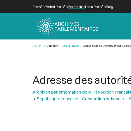
Persée
Portail Persée
Perséides
Data Persée
Blog
ARCHIVES
PARLEMENTAIRES
Fil
Accueil
Explorer
Les volumes
Adresse des autorités constituées 
d'Ariane
Adresse des autorit
Archives parlementaires de la Révolution Françai
République française - Convention nationale
S