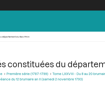
du département du Bas-Rhin
és constituées du départe
se
Première série (1787-1799)
Tome LXXVIII - Du 8 au 20 brumair
éance du 12 brumaire an II (samedi 2 novembre 1793)