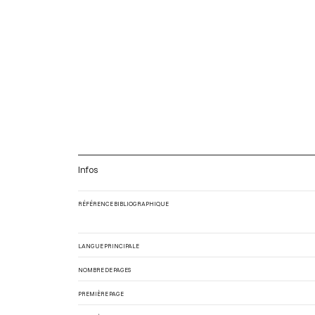
Infos
RÉFÉRENCE BIBLIOGRAPHIQUE
LANGUE PRINCIPALE
NOMBRE DE PAGES
PREMIÈRE PAGE