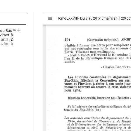
V
Tome LXXVIII - Du 8 au 20 brumaire an II (29 o
i
s
du Bas-
u
vitant à
a
an II (2
voyée à
l
i
s
e
u
r
M
i
r
a
d
o
r