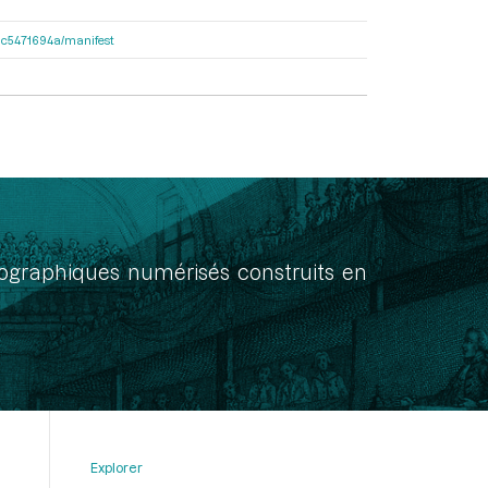
2dac5471694a/manifest
onographiques numérisés construits en
Explorer