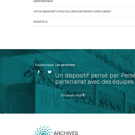
DERNIÈRE PAGE
URI DU MANIFEST IIIF DU VOLUME CONTENANT LE DOCUMENT
MODIFIÉ LE
Suivez-nous
Les perséides
Un dispositif pensé par Pers
partenariat avec des équipes 
En savoir plus
ARCHIVES