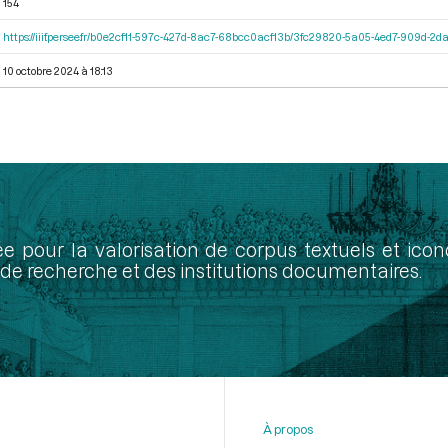
154
https://iiif.persee.fr/b0e2cf11-597c-427d-8ac7-68bcc0acf13b/3fc29820-5a05-4ed7-909d-
10 octobre 2024 à 18:13
ée pour la valorisation de corpus textuels et ic
de recherche et des institutions documentaires.
À propos