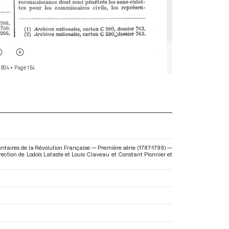
 804
• Page 154
ntaires de la Révolution Française — Première série (1787-1799) —
direction de Lodoïs Lataste et Louis Claveau et Constant Pionnier et