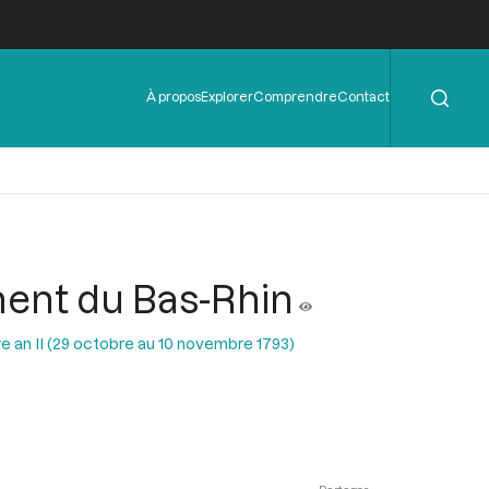
Rechercher
Menu
À propos
Explorer
Comprendre
Contact
de
l'en-
tête
ment du Bas-Rhin
e an II (29 octobre au 10 novembre 1793)