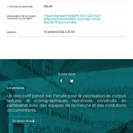
Décret
TYPOLOGIE DOCUMENTAIRE
https://iiif.persee.fr/b0e2cf11-597c-427d-8ac7-
URI DU MANIFEST IIIF DU VOLUME
CONTENANT LE DOCUMENT
68bcc0acf13b/3fc29820-5a05-4ed7-909d-
2dac5471694a/manifest
10 octobre 2024 à 23:39
MODIFIÉ LE
Suivez-nous
Les perséides
Un dispositif pensé par Persée pour la valorisation de corpus
textuels et iconographiques numérisés construits en
partenariat avec des équipes de recherche et des institutions
documentaires.
En savoir plus