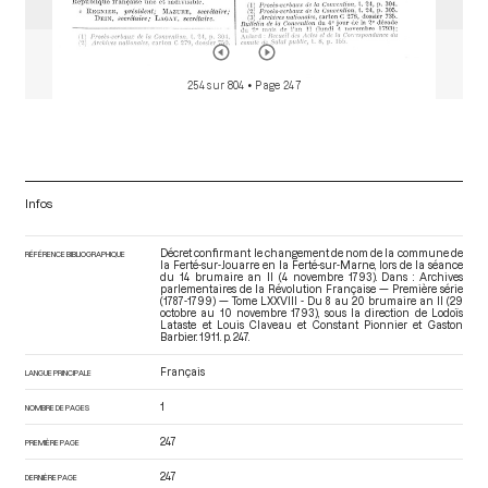
254 sur 804
• Page 247
Infos
Décret confirmant le changement de nom de la commune de
RÉFÉRENCE BIBLIOGRAPHIQUE
la Ferté-sur-Jouarre en la Ferté-sur-Marne, lors de la séance
du 14 brumaire an II (4 novembre 1793). Dans : Archives
parlementaires de la Révolution Française — Première série
(1787-1799) — Tome LXXVIII - Du 8 au 20 brumaire an II (29
octobre au 10 novembre 1793)
, sous la direction de Lodoïs
Lataste et Louis Claveau et Constant Pionnier et Gaston
Barbier. 1911. p. 247.
Français
LANGUE PRINCIPALE
1
NOMBRE DE PAGES
247
PREMIÈRE PAGE
247
DERNIÈRE PAGE