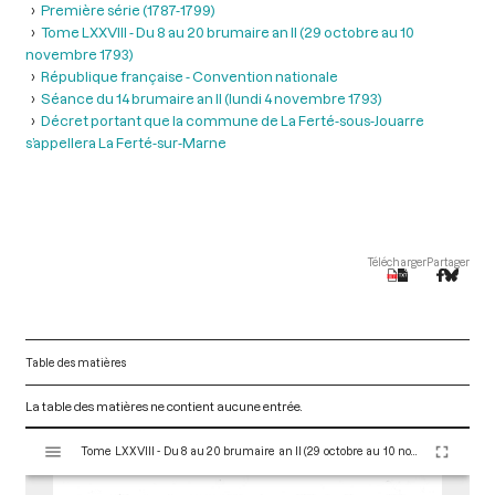
Première série (1787-1799)
Tome LXXVIII - Du 8 au 20 brumaire an II (29 octobre au 10
novembre 1793)
République française - Convention nationale
Séance du 14 brumaire an II (lundi 4 novembre 1793)
Décret portant que la commune de La Ferté-sous-Jouarre
s’appellera La Ferté-sur-Marne
Télécharger
Partager
Table des matières
La table des matières ne contient aucune entrée.
V
Tome LXXVIII - Du 8 au 20 brumaire an II (29 octobre au 10 novembre 1793)
i
s