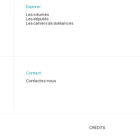
Explorer
Les volumes
Les députés
Les cahiers de doléances
Contact
Contactez-nous
CRÉDITS