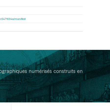
2dac5471694a/manifest
onographiques numérisés construits en