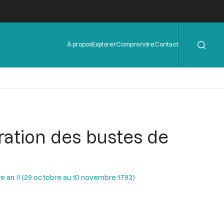
Rechercher
Menu
À propos
Explorer
Comprendre
Contact
de
l'en-
tête
uration des bustes de
e an II (29 octobre au 10 novembre 1793)