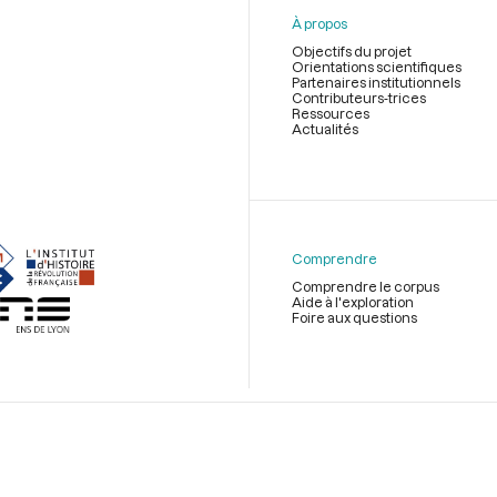
À propos
Objectifs du projet
Orientations scientifiques
Partenaires institutionnels
Contributeurs-trices
Ressources
Actualités
Menu
du
pied
de
Comprendre
page
Comprendre le corpus
Aide à l'exploration
Foire aux questions