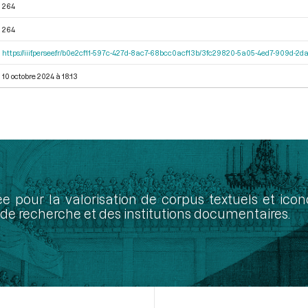
264
264
https://iiif.persee.fr/b0e2cf11-597c-427d-8ac7-68bcc0acf13b/3fc29820-5a05-4ed7-909d-
10 octobre 2024 à 18:13
ée pour la valorisation de corpus textuels et ic
de recherche et des institutions documentaires.