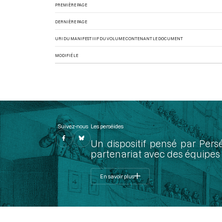
PREMIÈRE PAGE
DERNIÈRE PAGE
URI DU MANIFEST IIIF DU VOLUME CONTENANT LE DOCUMENT
MODIFIÉ LE
Suivez-nous
Les perséides
Un dispositif pensé par Pers
partenariat avec des équipes 
En savoir plus