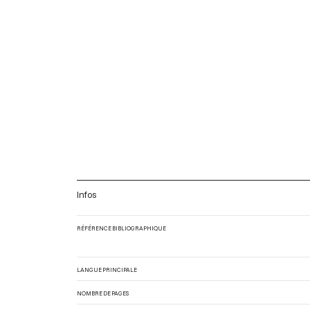
Infos
RÉFÉRENCE BIBLIOGRAPHIQUE
LANGUE PRINCIPALE
NOMBRE DE PAGES