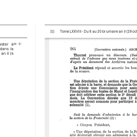
V
Tome LXXVIII - Du 8 au 20 brumaire an II (29 o
i
s
ister à
u
dans la
a
an II (4
l
i
s
e
u
r
M
i
r
a
d
o