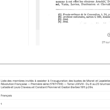
271 sur
Liste des membres invités à assister à l’inauguration des bustes de Marat et Lepeletier
Révolution Française — Première série (1787-1799) — Tome LXXVIII - Du 8 au 20 brumair
Lataste et Louis Claveau et Constant Pionnier et Gaston Barbier. 1911. p. 264.
Français
1