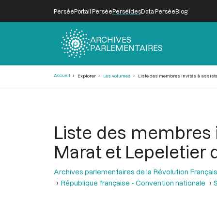
Persée
Portail Persée
Perséides
Data Persée
Blog
ARCHIVES
PARLEMENTAIRES
Fil
Accueil
Explorer
Les volumes
Liste des membres invités à assister
d'Ariane
Liste des membres in
Marat et Lepeletier d
Archives parlementaires de la Révolution Françai
République française - Convention nationale
S