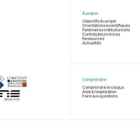
À propos
Objectifs du projet
Orientations scientifiques
Partenaires institutionnels
Contributeurs-trices
Ressources
Actualités
Menu
du
pied
de
Comprendre
page
Comprendre le corpus
Aide à l'exploration
Foire aux questions