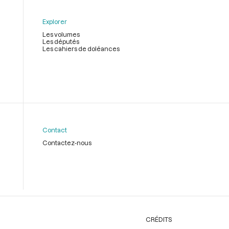
Explorer
Les volumes
Les députés
Les cahiers de doléances
Contact
Contactez-nous
CRÉDITS