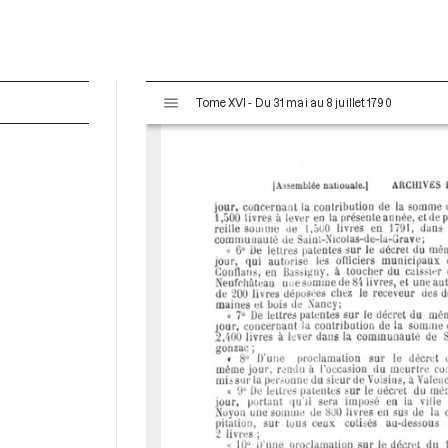
V
Tome XVI - Du 31 mai au 8 juillet 1790
i
s
u
a
l
i
s
e
u
r
M
i
r
a
d
o