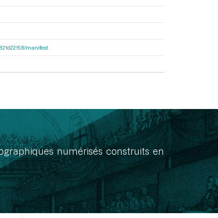
8f821d22158/manifest
onographiques numérisés construits en