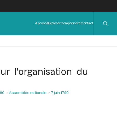
Rechercher
Menu
À propos
Explorer
Comprendre
Contact
de
l'en-
tête
ur l'organisation du
790
Assemblée nationale
7 juin 1790