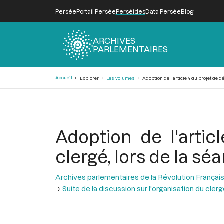
Persée
Portail Persée
Perséides
Data Persée
Blog
ARCHIVES
PARLEMENTAIRES
Fil
Accueil
Explorer
Les volumes
Adoption de l'article 4 du projet de d
d'Ariane
Adoption de l'artic
clergé, lors de la sé
Archives parlementaires de la Révolution Françai
Suite de la discussion sur l'organisation du clerg