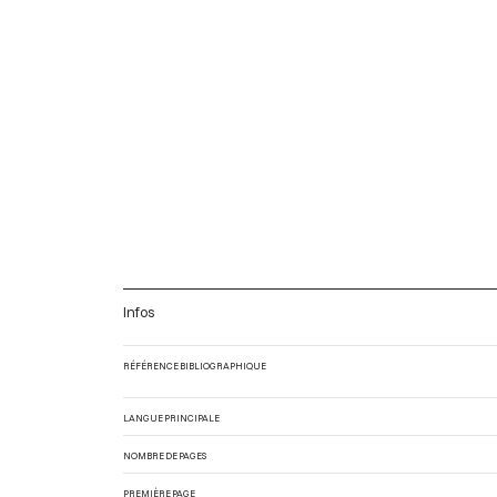
Infos
RÉFÉRENCE BIBLIOGRAPHIQUE
LANGUE PRINCIPALE
NOMBRE DE PAGES
PREMIÈRE PAGE