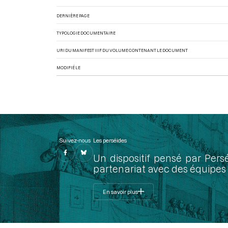
DERNIÈRE PAGE
TYPOLOGIE DOCUMENTAIRE
URI DU MANIFEST IIIF DU VOLUME CONTENANT LE DOCUMENT
MODIFIÉ LE
Suivez-nous
Les perséides
Un dispositif pensé par Pers
partenariat avec des équipes 
En savoir plus