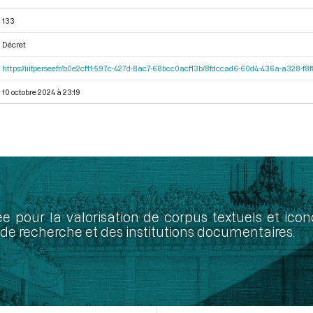
133
Décret
https://iiif.persee.fr/b0e2cf11-597c-427d-8ac7-68bcc0acf13b/8fdccad6-60d4-436a-a328-f
10 octobre 2024 à 23:19
ée pour la valorisation de corpus textuels et ic
de recherche et des institutions documentaires.