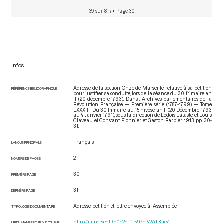
39 sur 817
• Page 30
Infos
Adresse de la section Onze de Marseille relative à sa pétition
RÉFÉRENCE BIBLIOGRAPHIQUE
pour justifier sa conduite, lors de la séance du 30 frimaire an
II (20 décembre 1793). Dans : Archives parlementaires de la
Révolution Française — Première série (1787-1799) — Tome
LXXXII - Du 30 frimaire au 15 nivôse an II (20 Décembre 1793
au 4 Janvier 1794)
, sous la direction de Lodoïs Lataste et Louis
Claveau et Constant Pionnier et Gaston Barbier. 1913. pp. 30-
31.
Français
LANGUE PRINCIPALE
2
NOMBRE DE PAGES
30
PREMIÈRE PAGE
31
DERNIÈRE PAGE
Adresse, pétition et lettre envoyée à l’Assemblée
TYPOLOGIE DOCUMENTAIRE
https://iiif.persee.fr/b0e2cf11-597c-427d-8ac7-
URI DU MANIFEST IIIF DU VOLUME