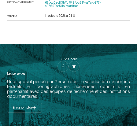
CONTENANT LE DOCUMENT
68bcc0acf13b/fdf849fc-c614-4e7a-b977-
c97697ce511c/manifest
11 octobre 2024 à 01:18
MODIFIÉ LE
Suivez-nous
Les perséides
Un dispositif pensé par Persée pour la valorisation de corpus
textuels et iconographiques numérisés construits en
partenariat avec des équipes de recherche et des institutions
documentaires.
En savoir plus