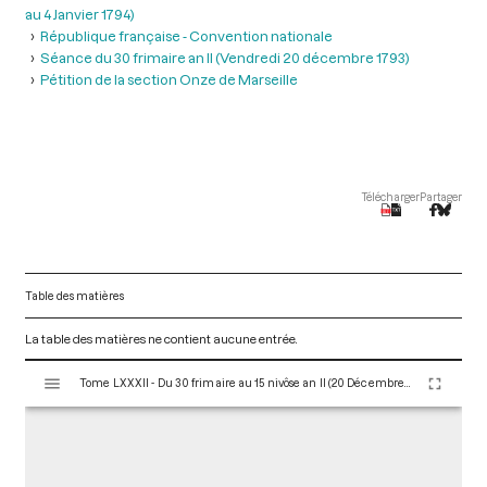
au 4 Janvier 1794)
République française - Convention nationale
Séance du 30 frimaire an II (Vendredi 20 décembre 1793)
Pétition de la section Onze de Marseille
Télécharger
Partager
Table des matières
La table des matières ne contient aucune entrée.
V
Tome LXXXII - Du 30 frimaire au 15 nivôse an II (20 Décembre 1793 au 4 Janvier 1794)
i
s
u
a
l