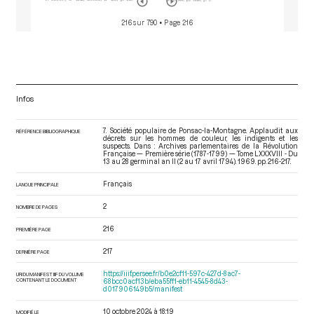
216 sur 790
• Page 216
Infos
7. Société populaire de Ponsac-la-Montagne. Applaudit aux
RÉFÉRENCE BIBLIOGRAPHIQUE
décrets sur les hommes de couleur, les indigents et les
suspects. Dans : Archives parlementaires de la Révolution
Française — Première série (1787-1799) — Tome LXXXVIII - Du
13 au 28 germinal an II (2 au 17 avril 1794)
. 1969. pp. 216-217.
Français
LANGUE PRINCIPALE
2
NOMBRE DE PAGES
216
PREMIÈRE PAGE
217
DERNIÈRE PAGE
https://iiif.persee.fr/b0e2cf11-597c-427d-8ac7-
URI DU MANIFEST IIIF DU VOLUME
CONTENANT LE DOCUMENT
68bcc0acf13b/eba55ff1-eb11-4545-8d43-
d017906149b5/manifest
10 octobre 2024 à 18:19
MODIFIÉ LE