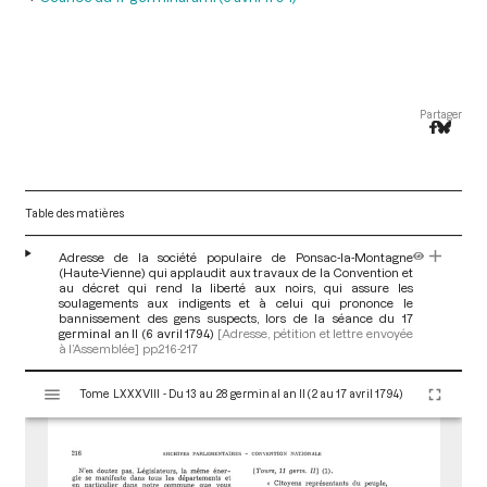
Partager
Table des matières
Adresse de la société populaire de Ponsac-la-Montagne
(Haute-Vienne) qui applaudit aux travaux de la Convention et
au décret qui rend la liberté aux noirs, qui assure les
soulagements aux indigents et à celui qui prononce le
bannissement des gens suspects, lors de la séance du 17
germinal an II (6 avril 1794)
[Adresse, pétition et lettre envoyée
à l’Assemblée]
pp.216-217
V
Tome LXXXVIII - Du 13 au 28 germinal an II (2 au 17 avril 1794)
i
s
u
a
l