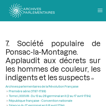
ARCHIVES
PARLEMENTAIRES
Fil
d'Ariane
7. Société populaire de
Ponsac-la-Montagne.
Applaudit aux décrets sur
les hommes de couleur, les
indigents et les suspects
Archives parlementaires de la Révolution Française
Première série (1787-1799)
Tome LXXXVIII - Du 13 au 28 germinal an II (2 au 17 avril 1794)
République française - Convention nationale
Séance du 17 germinal an II (6 avril 1794)