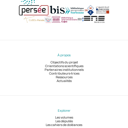
Menu
du
pied
À propos
de
page
Objectifs du projet
Orientations scientifiques
Partenaires institutionnels
Contributeurs-trices
Ressources
Actualités
Explorer
Les volumes
Les députés
Les cahiers de doléances