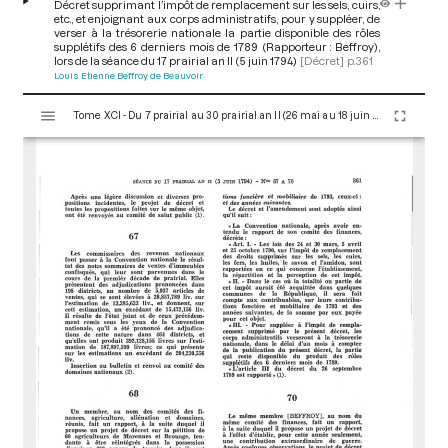
Décret supprimant l’impôt de remplacement sur les sels, cuirs,
etc., et enjoignant aux corps administratifs, pour y suppléer, de
verser à la trésorerie nationale la partie disponible des rôles
supplétifs des 6 derniers mois de 1789 (Rapporteur : Beffroy),
lors de la séance du 17 prairial an II (5 juin 1794)
[Décret]
p.361
Louis Etienne Beffroy de Beauvoir
V
Tome XCI - Du 7 prairial au 30 prairial an II (26 mai au 18 juin 1794)
i
s
u
a
l
i
s
e
u
r
M
i
r
a
d
o
r