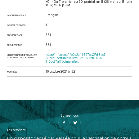
XCI - Du 7 prairial au 30 prairial an II (26 mai au 18 juin
1794)
. 1976. p. 361.
Français
LANGUE PRINCIPALE
1
NOMBRE DE PAGES
361
PREMIÈRE PAGE
361
DERNIÈRE PAGE
https://iiif.persee.fr/b0e2cf11-597c-427d-8ac7-
URI DU MANIFEST IIIF DU VOLUME
CONTENANT LE DOCUMENT
68bcc0acf13b/f0a82fc6-3166-4bf6-85a7-
810dc87a17bc/manifest
10 octobre 2024 à 18:21
MODIFIÉ LE
Suivez-nous
Les perséides
Un dispositif pensé par Persée pour la valorisation de corpus