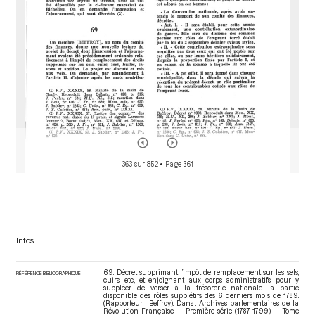
363 sur 852
• Page 361
Infos
69. Décret supprimant l’impôt de remplacement sur les sels,
RÉFÉRENCE BIBLIOGRAPHIQUE
cuirs, etc., et enjoignant aux corps administratifs, pour y
suppléer, de verser à la trésorerie nationale la partie
disponible des rôles supplétifs des 6 derniers mois de 1789.
(Rapporteur : Beffroy). Dans : Archives parlementaires de la
Révolution Française — Première série (1787-1799) — Tome