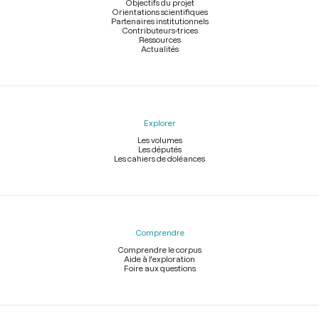
page
Objectifs du projet
Orientations scientifiques
Partenaires institutionnels
Contributeurs-trices
Ressources
Actualités
Explorer
Les volumes
Les députés
Les cahiers de doléances
Comprendre
Comprendre le corpus
Aide à l'exploration
Foire aux questions