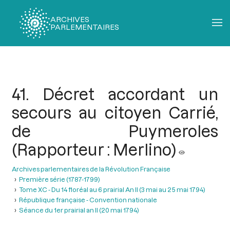
ARCHIVES
PARLEMENTAIRES
Fil
d'Ariane
41. Décret accordant un
secours au citoyen Carrié,
de Puymeroles
(Rapporteur : Merlino)
Archives parlementaires de la Révolution Française
Première série (1787-1799)
Tome XC - Du 14 floréal au 6 prairial An II (3 mai au 25 mai 1794)
République française - Convention nationale
Séance du 1er prairial an II (20 mai 1794)