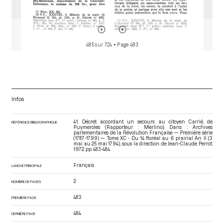
485 sur 724
• Page 483
Infos
41. Décret accordant un secours au citoyen Carrié, de
RÉFÉRENCE BIBLIOGRAPHIQUE
Puymeroles (Rapporteur : Merlino). Dans : Archives
parlementaires de la Révolution Française — Première série
(1787-1799) — Tome XC - Du 14 floréal au 6 prairial An II (3
mai au 25 mai 1794)
, sous la direction de Jean-Claude Perrot.
1972. pp. 483-484.
Français
LANGUE PRINCIPALE
2
NOMBRE DE PAGES
483
PREMIÈRE PAGE
484
DERNIÈRE PAGE