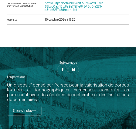
https://iiif.persee.fr/b0e2cf11-597c-427d-8ac7-
URI DU MANIFEST IIIF DU VOLUME
CONTENANT LE DOCUMENT
68bcc0acf13b/8a9e7f27-a845-46d0-a283-
d31af6277e3d/manifest
10 octobre 2024 à 18:20
MODIFIÉ LE
Suivez-nous
Les perséides
Un dispositif pensé par Persée pour la valorisation de corpus
textuels et iconographiques numérisés construits en
partenariat avec des équipes de recherche et des institutions
documentaires.
En savoir plus