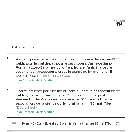
Partager
Table des matières
Rapport, présenté par Merlino au nom du comité des secours
publics, sur le trait de patriotisme des citoyens Carrié de Saint-
Romain (Lot-et-Garonne), qui offrent leurs enfants à la patrie
et demandent des secours, lors de la séance du 1er prairial an II
(20 mai 1794)
[Rapport]
pp.483-484
Jean-François Marie Merlino
Décret, présenté par Merlino au nom du comité des secours
publics, accordant aux citoyens Carrié, de la municipalité de
Puymirol (Lot-et-Garonne) la somme de 400 livres à titre de
secours, lors de la séance du 1er prairial an II (20 mai 1794)
[Décret]
p.484
Jean-François Marie Merlino
V
Tome XC - Du 14 floréal au 6 prairial An II (3 mai au 25 mai 1794)
i
s