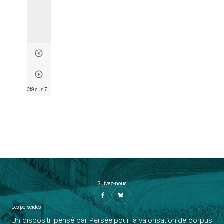
319 sur 763
• Page 318
Suivez-nous
Les perséides
Un dispositif pensé par Persée pour la valorisation de corpus