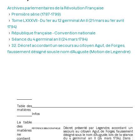
Archives parlementaires de la Révolution Française
Première série (1787-1799)
Tome LXXXVII - Du 1er au 12 germinal An II (21 mars au 1er avril
1794)
République française - Convention nationale
Séance du 4 germinal an II (24 mars 1794)
32. Décret accordant un secours au citoyen Agut, de Forges,
faussement désigné sous le nom d’Auguste (Motion de Legendre)
Table des
matières
Infos
La table
des
Décret, présenté par Legendre, accordant un
RÉFÉRENCE BIBLIOGRAPHIQUE
matières
secours au citoyen Agut, de Forges, faussement
ne
désigné sous le nom d’Auguste, lors de la séance
contient
du 4 germinal an II (24 mars 1794). Dans :