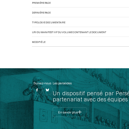
PREMIÈRE PAGE
DERNIÈRE PAGE
TYPOLOGIE DOCUMENTAIRE
URI DU MANIFEST IIIF DU VOLUME CONTENANT LE DOCUMENT
MODIFIÉ LE
Suivez-nous
Les perséides
Un dispositif pensé par Pers
partenariat avec des équipes 
En savoir plus