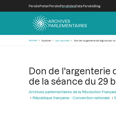
Persée
Portail Persée
Perséides
Data Persée
Blog
ARCHIVES
PARLEMENTAIRES
Fil
Accueil
Explorer
Les volumes
Don de l'argenterie de l'église par l
d'Ariane
Don de l'argenterie 
de la séance du 29 b
Archives parlementaires de la Révolution Françai
République française - Convention nationale
S