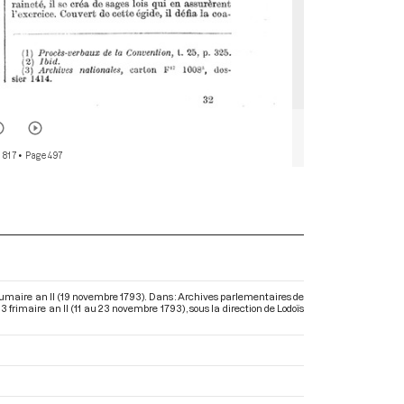
 817
• Page 497
brumaire an II (19 novembre 1793). Dans : Archives parlementaires de
3 frimaire an II (11 au 23 novembre 1793)
, sous la direction de Lodoïs