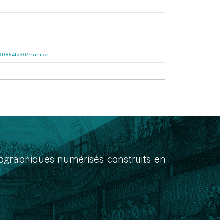
dc99854fb30/manifest
onographiques numérisés construits en