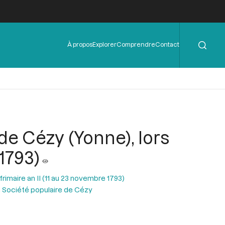
Rechercher
Menu
À propos
Explorer
Comprendre
Contact
de
l'en-
tête
de Cézy (Yonne), lors
1793)
rimaire an II (11 au 23 novembre 1793)
a Société populaire de Cézy