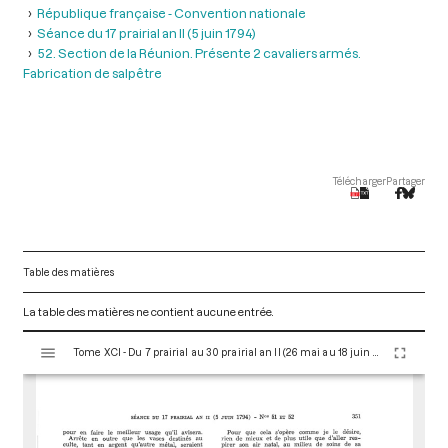
République française - Convention nationale
Séance du 17 prairial an II (5 juin 1794)
52. Section de la Réunion. Présente 2 cavaliers armés.
Fabrication de salpêtre
Télécharger
Partager
Table des matières
La table des matières ne contient aucune entrée.
V
Tome XCI - Du 7 prairial au 30 prairial an II (26 mai au 18 juin 1794)
i
s
u
a
l