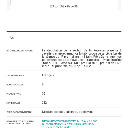
353 sur 852
• Page 351
Infos
La députation de la section de la Réunion présente 2
RÉFÉRENCE BIBLIOGRAPHIQUE
cavaliers armés et annonce la fabrication de salpêtre, lors de
la séance du 17 prairial an II (5 juin 1794). Dans : Archives
parlementaires de la Révolution Française — Première série
(1787-1799) — Tome XCI - Du 7 prairial au 30 prairial an II (26
mai au 18 juin 1794)
. 1976. pp. 351-352.
Français
LANGUE PRINCIPALE
2
NOMBRE DE PAGES
351
PREMIÈRE PAGE
352
DERNIÈRE PAGE
Discours des députations ou de citoyens
TYPOLOGIE DOCUMENTAIRE
https://iiif.persee.fr/b0e2cf11-597c-427d-8ac7-
URI DU MANIFEST IIIF DU VOLUME
CONTENANT LE DOCUMENT
68bcc0acf13b/f0a82fc6-3166-4bf6-85a7-
810dc87a17bc/manifest