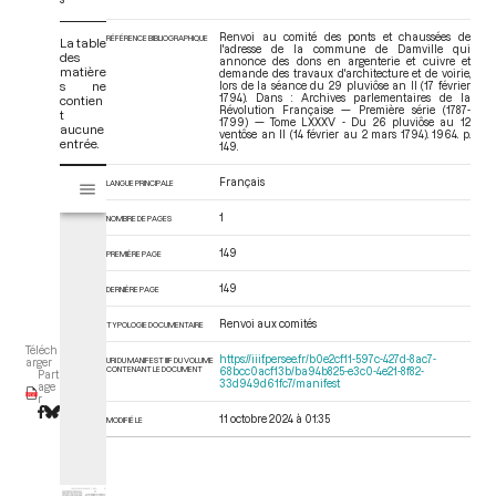
Renvoi au comité des ponts et chaussées de
RÉFÉRENCE BIBLIOGRAPHIQUE
La table
l'adresse de la commune de Damville qui
des
annonce des dons en argenterie et cuivre et
matière
demande des travaux d'architecture et de voirie,
s ne
lors de la séance du 29 pluviôse an II (17 février
1794). Dans : Archives parlementaires de la
contien
Révolution Française — Première série (1787-
t
1799) — Tome LXXXV - Du 26 pluviôse au 12
aucune
ventôse an II (14 février au 2 mars 1794)
. 1964. p.
entrée.
149.
V
Français
LANGUE PRINCIPALE
Tome LXXXV - Du 26 pluviôse au 12 ventôse an II (14 février au 2 mars 17
i
s
1
NOMBRE DE PAGES
u
149
a
PREMIÈRE PAGE
l
149
DERNIÈRE PAGE
i
s
Renvoi aux comités
TYPOLOGIE DOCUMENTAIRE
e
Téléch
https://iiif.persee.fr/b0e2cf11-597c-427d-8ac7-
u
URI DU MANIFEST IIIF DU VOLUME
arger
CONTENANT LE DOCUMENT
68bcc0acf13b/ba94b825-e3c0-4e21-8f82-
Part
r
33d949d61fc7/manifest
age
r
M
11 octobre 2024 à 01:35
MODIFIÉ LE
i
r
a
d