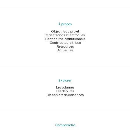
Menu
du
pied
À propos
de
page
Objectifs du projet
Orientations scientifiques
Partenaires institutionnels
Contributeurs-trices
Ressources
Actualités
Explorer
Les volumes
Les députés
Les cahiers de doléances
Comprendre