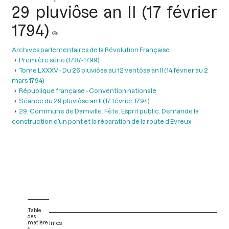
29 pluviôse an II (17 février
1794)
Archives parlementaires de la Révolution Française
Première série (1787-1799)
Tome LXXXV - Du 26 pluviôse au 12 ventôse an II (14 février au 2
mars 1794)
République française - Convention nationale
Séance du 29 pluviôse an II (17 février 1794)
29. Commune de Damville. Fête. Esprit public. Demande la
construction d’un pont et la réparation de la route d’Evreux
Table
des
matière
Infos
s