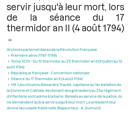
servir jusqu'à leur mort, lors
de la séance du 17
thermidor an II (4 août 1794)
Archives parlementaires de la Révolution Française
Première série (1787-1799)
Tome XCIV - Du 13 thermidor au 25 thermidor an II (31 juillet au 12
août 1794)
République française - Convention nationale
Séance du 17 thermidor an II (4 août 1794)
119. Les citoyens Alexandre Traullé, capitaine au 1er bataillon de
la Somme et Cathala, lieutenant des grenadiers au 25e régiment
d’infanterie sont admis à la barre. Blessés au service de la patrie, ils
ne demandent qu’à la servir jusqu’à leur mort. Le président leur
donne l’accolade fraternelle (Rapporteur : A. Dumont)