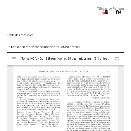
Télécharger
Partager
Table des matières
La table des matières ne contient aucune entrée.
V
Tome XCIV - Du 13 thermidor au 25 thermidor an II (31 juillet au 12 août 1794)
i
s
u
a
l
i
s
e
u
r
M
i
r