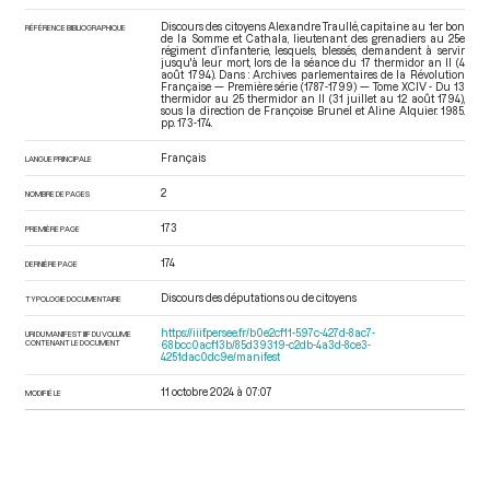
Discours des citoyens Alexandre Traullé, capitaine au 1er bon
RÉFÉRENCE BIBLIOGRAPHIQUE
de la Somme et Cathala, lieutenant des grenadiers au 25e
régiment d’infanterie, lesquels, blessés, demandent à servir
jusqu'à leur mort, lors de la séance du 17 thermidor an II (4
août 1794). Dans : Archives parlementaires de la Révolution
Française — Première série (1787-1799) — Tome XCIV - Du 13
thermidor au 25 thermidor an II (31 juillet au 12 août 1794)
,
sous la direction de Françoise Brunel et Aline Alquier. 1985.
pp. 173-174.
Français
LANGUE PRINCIPALE
2
NOMBRE DE PAGES
173
PREMIÈRE PAGE
174
DERNIÈRE PAGE
Discours des députations ou de citoyens
TYPOLOGIE DOCUMENTAIRE
https://iiif.persee.fr/b0e2cf11-597c-427d-8ac7-
URI DU MANIFEST IIIF DU VOLUME
CONTENANT LE DOCUMENT
68bcc0acf13b/85d39319-c2db-4a3d-8ce3-
4251dac0dc9e/manifest
11 octobre 2024 à 07:07
MODIFIÉ LE