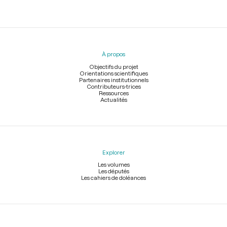
Menu
du
pied
À propos
de
page
Objectifs du projet
Orientations scientifiques
Partenaires institutionnels
Contributeurs-trices
Ressources
Actualités
Explorer
Les volumes
Les députés
Les cahiers de doléances