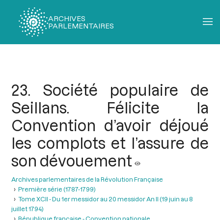
ARCHIVES
PARLEMENTAIRES
Fil
d'Ariane
23. Société populaire de
Seillans. Félicite la
Convention d’avoir déjoué
les complots et l’assure de
son dévouement
Archives parlementaires de la Révolution Française
Première série (1787-1799)
Tome XCII - Du 1er messidor au 20 messidor An II (19 juin au 8
juillet 1794)
République française - Convention nationale