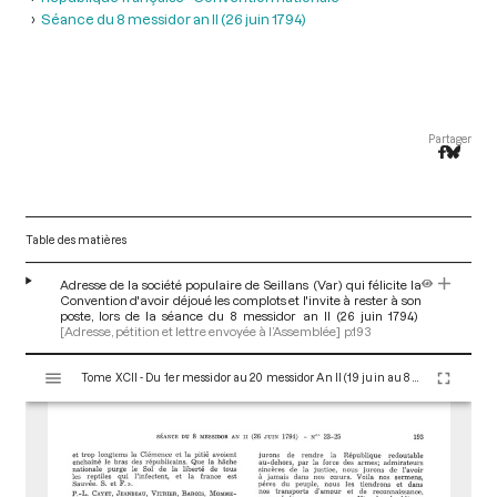
Séance du 8 messidor an II (26 juin 1794)
Partager
Table des matières
Adresse de la société populaire de Seillans (Var) qui félicite la
Convention d'avoir déjoué les complots et l'invite à rester à son
poste, lors de la séance du 8 messidor an II (26 juin 1794)
[Adresse, pétition et lettre envoyée à l’Assemblée]
p.193
V
Tome XCII - Du 1er messidor au 20 messidor An II (19 juin au 8 juillet 1794)
i
s
u
a
l
i