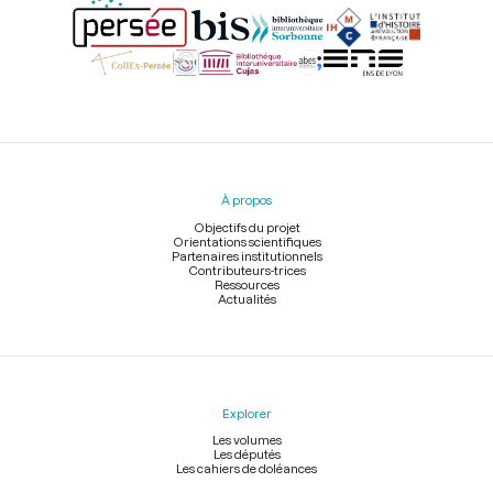
Menu
du
pied
À propos
de
page
Objectifs du projet
Orientations scientifiques
Partenaires institutionnels
Contributeurs-trices
Ressources
Actualités
Explorer
Les volumes
Les députés
Les cahiers de doléances