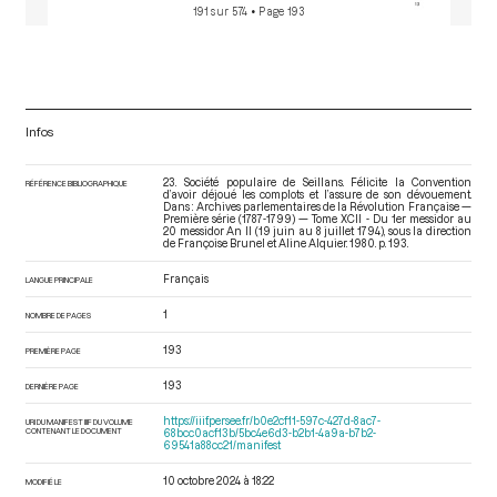
191 sur 574
• Page 193
Infos
23. Société populaire de Seillans. Félicite la Convention
RÉFÉRENCE BIBLIOGRAPHIQUE
d’avoir déjoué les complots et l’assure de son dévouement.
Dans : Archives parlementaires de la Révolution Française —
Première série (1787-1799) — Tome XCII - Du 1er messidor au
20 messidor An II (19 juin au 8 juillet 1794)
, sous la direction
de Françoise Brunel et Aline Alquier. 1980. p. 193.
Français
LANGUE PRINCIPALE
1
NOMBRE DE PAGES
193
PREMIÈRE PAGE
193
DERNIÈRE PAGE
https://iiif.persee.fr/b0e2cf11-597c-427d-8ac7-
URI DU MANIFEST IIIF DU VOLUME
CONTENANT LE DOCUMENT
68bcc0acf13b/5bc4e6d3-b2b1-4a9a-b7b2-
69541a88cc21/manifest
10 octobre 2024 à 18:22
MODIFIÉ LE