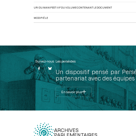
URI DU MANIFEST IIIF DU VOLUME CONTENANT LE DOCUMENT
MODIFIÉ LE
Suivez-nous
Les perséides
Un dispositif pensé par Pers
partenariat avec des équipes 
En savoir plus
ARCHIVES
PARLEMENTAIRES