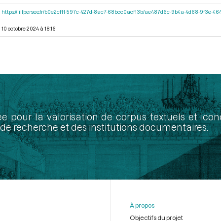
https://iiif.persee.fr/b0e2cf11-597c-427d-8ac7-68bcc0acf13b/ae487d6c-9b4a-4d68-9f3e-
10 octobre 2024 à 18:16
ée pour la valorisation de corpus textuels et ic
de recherche et des institutions documentaires.
À propos
Objectifs du projet