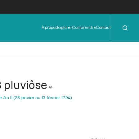
Rechercher
Menu
À propos
Explorer
Comprendre
Contact
de
l'en-
tête
3 pluviôse
n II (28 janvier au 13 février 1794)