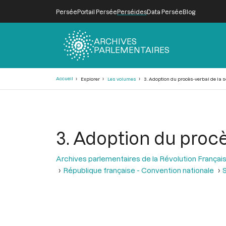
Persée
Portail Persée
Perséides
Data Persée
Blog
ARCHIVES
PARLEMENTAIRES
Fil
Accueil
Explorer
Les volumes
3. Adoption du procès-verbal de la 
d'Ariane
3. Adoption du procè
Archives parlementaires de la Révolution Françai
République française - Convention nationale
S