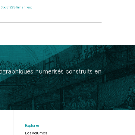
4640bd6f9234/manifest
onographiques numérisés construits en
Explorer
Les volumes