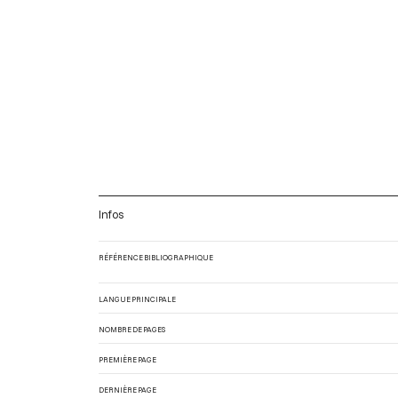
Infos
RÉFÉRENCE BIBLIOGRAPHIQUE
LANGUE PRINCIPALE
NOMBRE DE PAGES
PREMIÈRE PAGE
DERNIÈRE PAGE