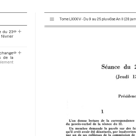
V
Tome LXXXIV - Du 9 au 25 pluviôse An II (28 janv
i
s
e du 23
u
 février
a
l
e-change
i
s de la
s
ulement
e
u
r
M
i
r
a
d
o
r