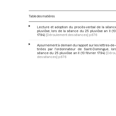
Table des matières
Lecture et adoption du procès-verbal de la séanc
pluviôse, lors de la séance du 25 pluviôse an II (13
1794)
[Déroulement des séances]
p.676
Ajournement à demain du rapport sur les lettres-d
tirées par l'ordonnateur de Saint-Domingue, lor
séance du 25 pluviôse an II (13 février 1794)
[Déro
des séances]
p.676