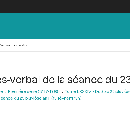
séance du 23 pluviôse
s-verbal de la séance du 2
se
Première série (1787-1799)
Tome LXXXIV - Du 9 au 25 pluviôse A
éance du 25 pluviôse an II (13 février 1794)