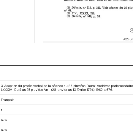
702 sur
3. Adoption du procès-verbal de la séance du 23 pluviôse. Dans : Archives parlementai
LXXXIV - Du 9 au 25 pluviôse An II (28 janvier au 13 février 1794)
. 1962. p. 676.
Français
1
676
676