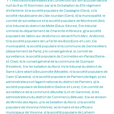
1. Félicitations adressées à la Convention sur son attitude dans la
nuit du 9 au 10 thermidor, par a) le 2e bataillon du 67e régiment
d’infanterie, b) la société populaire de Cassaigne (Gers), c) la
société républicaine de L’Isle-Jourdain (Gers), d) la municipalité, le
comité de surveillance et la société populaire de Montrevel (Ain),
e) le tribunal du district de Melle (Deux-Sèvres), f) le tribunal
criminel du département de Charente-Inférieure, g) la société
populaire de Vallon-sur-Ardèche (ci-devant Pont d’Arc, Ardèche),
h) la société populaire de La Ferté-les-Bois (Eure-et-Loir), i) la
municipalité, la société populaire et la commune de Gennevilliers
(département de Paris), j) le conseil général, le comité de
surveillance, la société populaire de Cormeilles-en-Parisis (Seine-
et-Oise), k) le conseil général de la commune de Quimper
(Finistère), 1) le 1er bataillon du Nord, m) le tribunal du district de
Sarre-Libre séant à Bouzonville (Moselle), n) la société populaire de
Caen (Calvados), o) la société populaire de Pamiers (Ariège), p) les
administrateurs et l’agent national du district de Pamiers, q) la
société populaire de Belvédère (Saône-et-Loire), r) le comité de
surveillance de la commune d’Auvillar (Lot-et-Garonne), s) les
administrateurs du district de Commercy (Meuse), t) la 4e division
de l’Armée des Alpes, u) le 4e bataillon du Nord, v) la société
populaire de Vivonne (Vienne), w) le maire et les officiers
municipaux de Vivonne, x) la société populaire de Lixheim