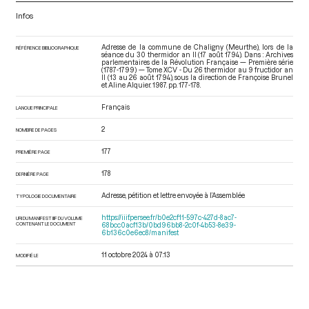
Infos
Adresse de la commune de Chaligny (Meurthe), lors de la
RÉFÉRENCE BIBLIOGRAPHIQUE
séance du 30 thermidor an II (17 août 1794). Dans : Archives
parlementaires de la Révolution Française — Première série
(1787-1799) — Tome XCV - Du 26 thermidor au 9 fructidor an
II (13 au 26 août 1794)
, sous la direction de Françoise Brunel
et Aline Alquier. 1987. pp. 177-178.
Français
LANGUE PRINCIPALE
2
NOMBRE DE PAGES
177
PREMIÈRE PAGE
178
DERNIÈRE PAGE
Adresse, pétition et lettre envoyée à l’Assemblée
TYPOLOGIE DOCUMENTAIRE
https://iiif.persee.fr/b0e2cf11-597c-427d-8ac7-
URI DU MANIFEST IIIF DU VOLUME
CONTENANT LE DOCUMENT
68bcc0acf13b/0bd96bb8-2c0f-4b53-8e39-
6b136c0e6ec8/manifest
11 octobre 2024 à 07:13
MODIFIÉ LE