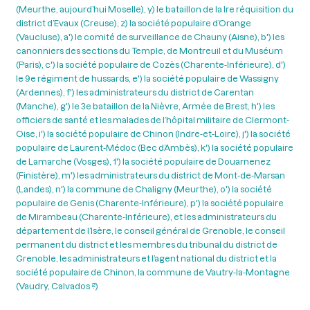
(Meurthe, aujourd’hui Moselle), y) le bataillon de la lre réquisition du
district d’Evaux (Creuse), z) la société populaire d’Orange
(Vaucluse), a') le comité de surveillance de Chauny (Aisne), b') les
canonniers des sections du Temple, de Montreuil et du Muséum
(Paris), c') la société populaire de Cozès (Charente-Inférieure), d')
le 9e régiment de hussards, e') la société populaire de Wassigny
(Ardennes), f') les administrateurs du district de Carentan
(Manche), g') le 3e bataillon de la Nièvre, Armée de Brest, h') les
officiers de santé et les malades de l’hôpital militaire de Clermont-
Oise, i') la société populaire de Chinon (Indre-et-Loire), j') la société
populaire de Laurent-Médoc (Bec d’Ambès), k') la société populaire
de Lamarche (Vosges), 1') la société populaire de Douarnenez
(Finistère), m') les administrateurs du district de Mont-de-Marsan
(Landes), n') la commune de Chaligny (Meurthe), o') la société
populaire de Genis (Charente-Inférieure), p') la société populaire
de Mirambeau (Charente-Inférieure), et les administrateurs du
département de l’Isère, le conseil général de Grenoble, le conseil
permanent du district et les membres du tribunal du district de
Grenoble, les administrateurs et l’agent national du district et la
société populaire de Chinon, la commune de Vautry-la-Montagne
(Vaudry, Calvados ?)