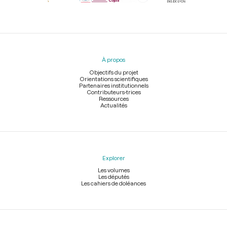
Menu
du
pied
À propos
de
page
Objectifs du projet
Orientations scientifiques
Partenaires institutionnels
Contributeurs-trices
Ressources
Actualités
Explorer
Les volumes
Les députés
Les cahiers de doléances