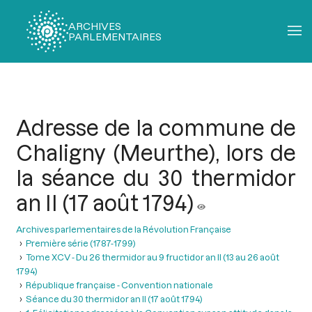
ARCHIVES
PARLEMENTAIRES
Fil
d'Ariane
Adresse de la commune de
Chaligny (Meurthe), lors de
la séance du 30 thermidor
an II (17 août 1794)
Archives parlementaires de la Révolution Française
Première série (1787-1799)
Tome XCV - Du 26 thermidor au 9 fructidor an II (13 au 26 août
1794)
République française - Convention nationale
Séance du 30 thermidor an II (17 août 1794)