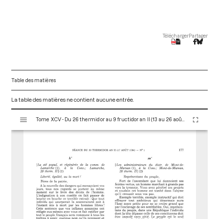
Télécharger
Partager
Table des matières
La table des matières ne contient aucune entrée.
V
Tome XCV - Du 26 thermidor au 9 fructidor an II (13 au 26 août 1794)
i
s
u
a
l
i
s
e
u
r
M