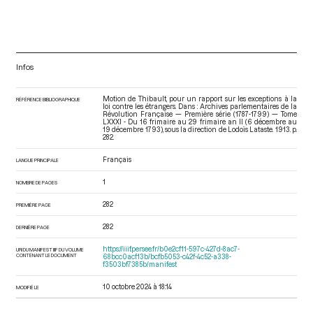
Infos
Motion de Thibault, pour un rapport sur les exceptions à la
RÉFÉRENCE BIBLIOGRAPHIQUE
loi contre les étrangers. Dans : Archives parlementaires de la
Révolution Française — Première série (1787-1799) — Tome
LXXXI - Du 16 frimaire au 29 frimaire an II (6 décembre au
19 décembre 1793)
, sous la direction de Lodoïs Lataste. 1913. p.
282.
Français
LANGUE PRINCIPALE
1
NOMBRE DE PAGES
282
PREMIÈRE PAGE
282
DERNIÈRE PAGE
https://iiif.persee.fr/b0e2cf11-597c-427d-8ac7-
URI DU MANIFEST IIIF DU VOLUME
CONTENANT LE DOCUMENT
68bcc0acf13b/bcfb5053-c42f-4c52-a338-
f3503bf7385b/manifest
10 octobre 2024 à 18:14
MODIFIÉ LE