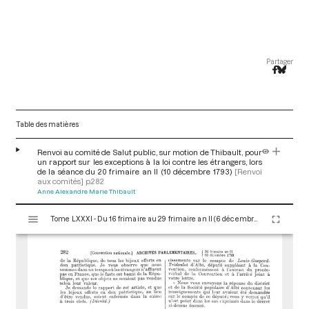
Partager
Table des matières
Renvoi au comité de Salut public, sur motion de Thibault, pour
un rapport sur les exceptions à la loi contre les étrangers, lors
de la séance du 20 frimaire an II (10 décembre 1793)
[Renvoi
aux comités]
p.282
Anne Alexandre Marie Thibault
V
Tome LXXXI - Du 16 frimaire au 29 frimaire an II (6 décembre au 19 décembre 1793)
i
s
u
a
l
i
s