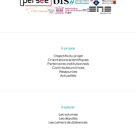
Menu
du
pied
À propos
de
page
Objectifs du projet
Orientations scientifiques
Partenaires institutionnels
Contributeurs-trices
Ressources
Actualités
Explorer
Les volumes
Les députés
Les cahiers de doléances