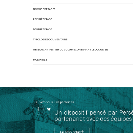
NOMBRE DE PAGES
PREMIÈRE PAGE
DERNIÈRE PAGE
TYPOLOGIE DOCUMENTAIRE
URI DU MANIFEST IIIF DU VOLUME CONTENANT LE DOCUMENT
MODIFIÉ LE
Suivez-nous
Les perséides
Un dispositif pensé par Pers
partenariat avec des équipes 
En savoir plus