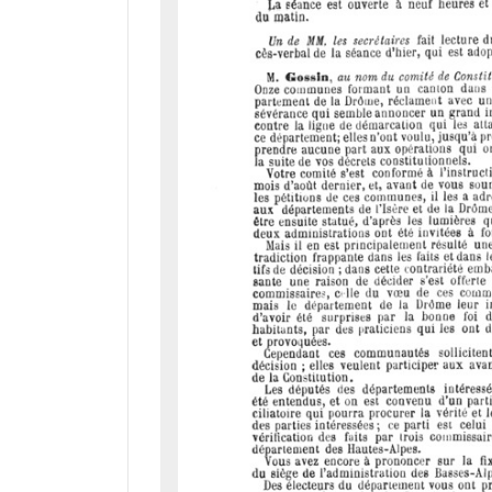
d
o
r