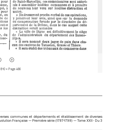
 810
• Page 466
 diverses communes et départements et établissement de diverses
Révolution Française — Première série (1787-1799) — Tome XXII - Du 3