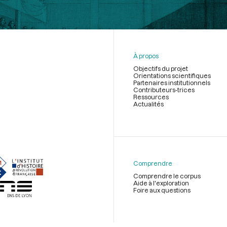
À propos
Objectifs du projet
Orientations scientifiques
Partenaires institutionnels
Contributeurs-trices
Ressources
Actualités
Menu
du
pied
de
Comprendre
page
Comprendre le corpus
Aide à l'exploration
Foire aux questions