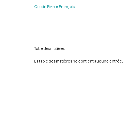
Gossin Pierre François
Table des matières
La table des matières ne contient aucune entrée.