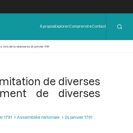
Rechercher
Menu
À propos
Explorer
Comprendre
Contact
de
l'en-
tête
 lors de la séance du 24 janvier 1791
mitation de diverses
ment de diverses
er 1791
Assemblée nationale
24 janvier 1791