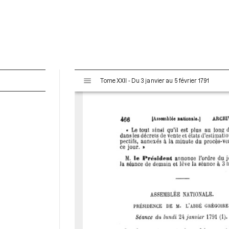
V
Tome XXII - Du 3 janvier au 5 février 1791
i
s
u
a
l
i
s
e
u
r
M
i
r
a