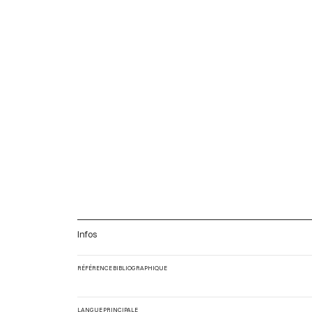
Infos
RÉFÉRENCE BIBLIOGRAPHIQUE
LANGUE PRINCIPALE