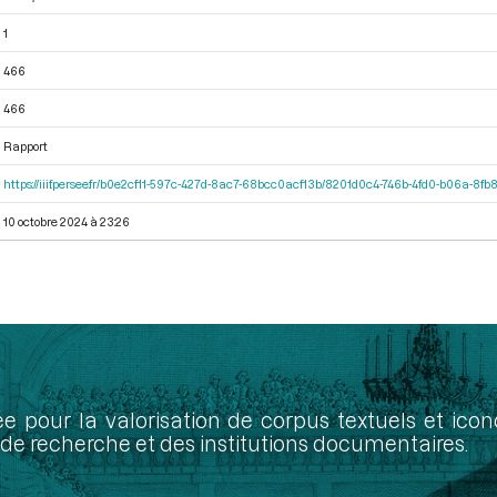
1
466
466
Rapport
https://iiif.persee.fr/b0e2cf11-597c-427d-8ac7-68bcc0acf13b/8201d0c4-746b-4fd0-b06a-8fb
10 octobre 2024 à 23:26
ée pour la valorisation de corpus textuels et ic
de recherche et des institutions documentaires.