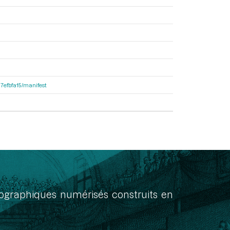
87efbfa15/manifest
onographiques numérisés construits en