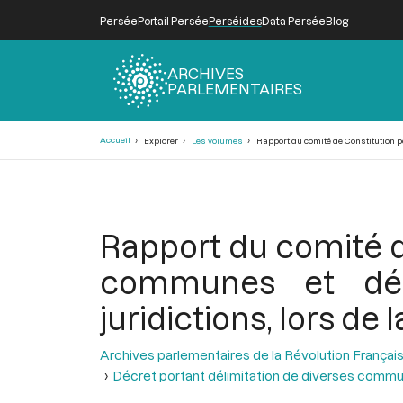
Persée
Portail Persée
Perséides
Data Persée
Blog
ARCHIVES
PARLEMENTAIRES
Fil
Accueil
Explorer
Les volumes
Rapport du comité de Constitution po
d'Ariane
Rapport du comité d
communes et dép
juridictions, lors de 
Archives parlementaires de la Révolution Françai
Décret portant délimitation de diverses comm