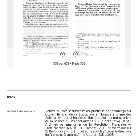
308 sur 638
• Page 306
Infos
Renvoi au comité d'instruction publique de l'hommage du
RÉFÉRENCE BIBLIOGRAPHIQUE
citoyen Bandar de sa traduction en langue anglaise des
Actions civiques et héroïques des républicains français, lors
de la séance du 20 thermidor an II (7 août 1794). Dans :
Archives parlementaires de la Révolution Française —
Première série (1787-1799) — Tome XCIV - Du 13 thermidor au
25 thermidor an II (31 juillet au 12 août 1794)
, sous la direction
de Françoise Brunel et Aline Alquier. 1985. p. 306.