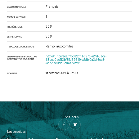
Français
LANGUE PRINCIPALE
1
NOMBRE DE PAGES
306
PREMIÈRE PAGE
306
DERNIÈRE PAGE
Renvoi aux comités
TYPOLOGIE DOCUMENTAIRE
https://iiif.persee.fr/b0e2cf11-597c-427d-8ac7-
URI DU MANIFEST IIIF DU VOLUME
CONTENANT LE DOCUMENT
68bcc0acf13b/85d39319-c2db-4a3d-8ce3-
4251dac0dc9e/manifest
11 octobre 2024 à 07:09
MODIFIÉ LE
Suivez-nous
Les perséides