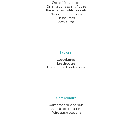
page
Objectifs du projet
Orientations scientifiques
Partenaires institutionnels
Contributeurs-trices
Ressources
Actualités
Explorer
Les volumes
Les députés
Les cahiers de doléances
Comprendre
Comprendre le corpus
Aide à l'exploration
Foire aux questions