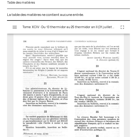
Table des matières
La table des matières ne contient aucune entrée.
V
Tome XCIV - Du 13 thermidor au 25 thermidor an II (31 juillet au 12 août 1794)
i
s
u
a
l
i
s
e
u
r
M
i
r
a
d
o
r