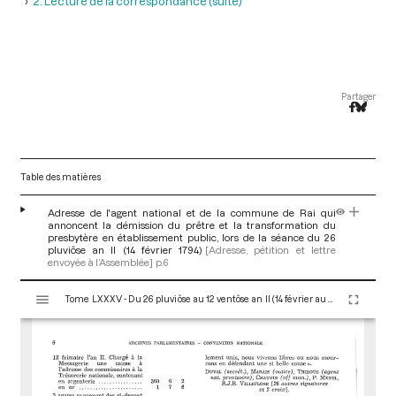
2. Lecture de la correspondance (suite)
Partager
Table des matières
Adresse de l'agent national et de la commune de Rai qui
annoncent la démission du prêtre et la transformation du
presbytère en établissement public, lors de la séance du 26
pluviôse an II (14 février 1794)
[Adresse, pétition et lettre
envoyée à l’Assemblée]
p.6
V
Tome LXXXV - Du 26 pluviôse au 12 ventôse an II (14 février au 2 mars 1794)
i
s
u
a
l
i