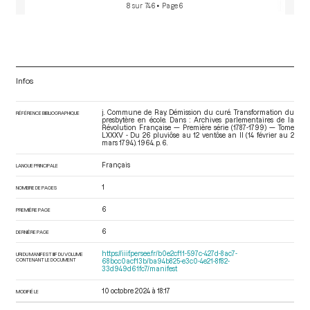
8 sur 746
• Page 6
Infos
j. Commune de Ray. Démission du curé. Transformation du
RÉFÉRENCE BIBLIOGRAPHIQUE
presbytère en école. Dans : Archives parlementaires de la
Révolution Française — Première série (1787-1799) — Tome
LXXXV - Du 26 pluviôse au 12 ventôse an II (14 février au 2
mars 1794)
. 1964. p. 6.
Français
LANGUE PRINCIPALE
1
NOMBRE DE PAGES
6
PREMIÈRE PAGE
6
DERNIÈRE PAGE
https://iiif.persee.fr/b0e2cf11-597c-427d-8ac7-
URI DU MANIFEST IIIF DU VOLUME
CONTENANT LE DOCUMENT
68bcc0acf13b/ba94b825-e3c0-4e21-8f82-
33d949d61fc7/manifest
10 octobre 2024 à 18:17
MODIFIÉ LE