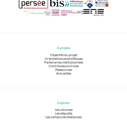
Menu
du
pied
À propos
de
page
Objectifs du projet
Orientations scientifiques
Partenaires institutionnels
Contributeurs-trices
Ressources
Actualités
Explorer
Les volumes
Les députés
Les cahiers de doléances