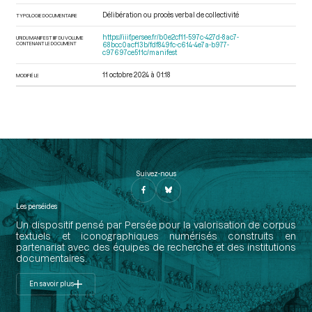
Délibération ou procès verbal de collectivité
TYPOLOGIE DOCUMENTAIRE
https://iiif.persee.fr/b0e2cf11-597c-427d-8ac7-
URI DU MANIFEST IIIF DU VOLUME
CONTENANT LE DOCUMENT
68bcc0acf13b/fdf849fc-c614-4e7a-b977-
c97697ce511c/manifest
11 octobre 2024 à 01:18
MODIFIÉ LE
Suivez-nous
Les perséides
Un dispositif pensé par Persée pour la valorisation de corpus
textuels et iconographiques numérisés construits en
partenariat avec des équipes de recherche et des institutions
documentaires.
En savoir plus