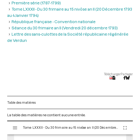
Première série (1787-1799)
Tome LXXXII - Du 30 frimaire au 15 nivôse an II (20 Décembre 1793
au 4 Janvier 1794)
République française - Convention nationale
Séance du 30 frimaire an II (Vendredi 20 décembre 1793)
Lettre des sans-culottes de la Société républicaine régénérée
de Verdun
Télécharger
Partager
Table des matières
La table des matières ne contient aucune entrée.
V
Tome LXXXII - Du 30 frimaire au 15 nivôse an II (20 Décembre 1793 au 4 Janvier 1794)
i
s