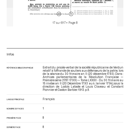
17 sur 817
• Page 8
Infos
Extrait du procès-verbal de la société républicaine de Verdun
RÉFÉRENCE BIBLIOGRAPHIQUE
relatif à l'offrande de souliers aux défenseurs de la patrie, lors
de la séance du 30 frimaire an II (20 décembre 1793). Dans :
Archives parlementaires de la Révolution Française —
Première série (1787-1799) — Tome LXXXII - Du 30 frimaire au
15 nivôse an II (20 Décembre 1793 au 4 Janvier 1794)
, sous la
direction de Lodoïs Lataste et Louis Claveau et Constant
Pionnier et Gaston Barbier. 1913. p. 8.
Français
LANGUE PRINCIPALE
1
NOMBRE DE PAGES
8
PREMIÈRE PAGE
8
DERNIÈRE PAGE