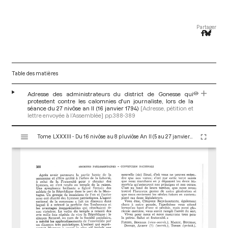
Partager
Table des matières
Adresse des administrateurs du district de Gonesse qui
protestent contre les calomnies d'un journaliste, lors de la
séance du 27 nivôse an II (16 janvier 1794)
[Adresse, pétition et
lettre envoyée à l’Assemblée]
pp.388-389
V
Tome LXXXIII - Du 16 nivôse au 8 pluviôse An II (5 au 27 janvier 1794)
i
s
u
a
l
i
s
e
u
r