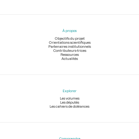
Menu
du
pied
À propos
de
page
Objectifs du projet
Orientations scientifiques
Partenaires institutionnels
Contributeurs-trices
Ressources
Actualités
Explorer
Les volumes
Les députés
Les cahiers de doléances
Comprendre