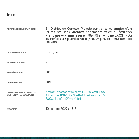
Infos
31. District de Gonesse. Proteste contre les calomnies d’un
RÉFÉRENCE BIBLIOGRAPHIQUE
journaliste. Dans : Archives parlementaires de la Révolution
Française — Première série (1787-1799) — Tome LXXXIII - Du
16 nivôse au 8 pluviôse An II (5 au 27 janvier 1794)
. 1961. pp.
388-389.
Français
LANGUE PRINCIPALE
2
NOMBRE DE PAGES
388
PREMIÈRE PAGE
389
DERNIÈRE PAGE
https://iiif.persee.fr/b0e2cf11-597c-427d-8ac7-
URI DU MANIFEST IIIF DU VOLUME
CONTENANT LE DOCUMENT
68bcc0acf13b/d3944ed5-671e-4a4c-b964-
3404a6ab9de2/manifest
10 octobre 2024 à 18:15
MODIFIÉ LE