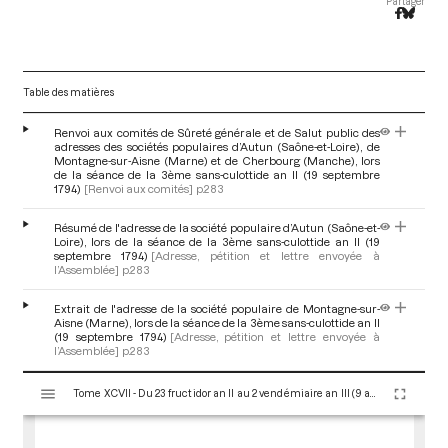
Partager
Table des matières
Renvoi aux comités de Sûreté générale et de Salut public des
adresses des sociétés populaires d’Autun (Saône-et-Loire), de
Montagne-sur-Aisne (Marne) et de Cherbourg (Manche), lors
de la séance de la 3ème sans-culottide an II (19 septembre
1794)
[Renvoi aux comités]
p.283
Résumé de l'adresse de la société populaire d’Autun (Saône-et-
Loire), lors de la séance de la 3ème sans-culottide an II (19
septembre 1794)
[Adresse, pétition et lettre envoyée à
l’Assemblée]
p.283
Extrait de l'adresse de la société populaire de Montagne-sur-
Aisne (Marne), lors de la séance de la 3ème sans-culottide an II
(19 septembre 1794)
[Adresse, pétition et lettre envoyée à
l’Assemblée]
p.283
V
Résumé de l'adresse de la société populaire de Cherbourg
Tome XCVII - Du 23 fructidor an II au 2 vendémiaire an III (9 au 23 septembre 1794)
i
(Manche), lors de la séance de la 3ème sans-culottide an II (19
s
septembre 1794)
[Adresse, pétition et lettre envoyée à
l’Assemblée]
p.283
u