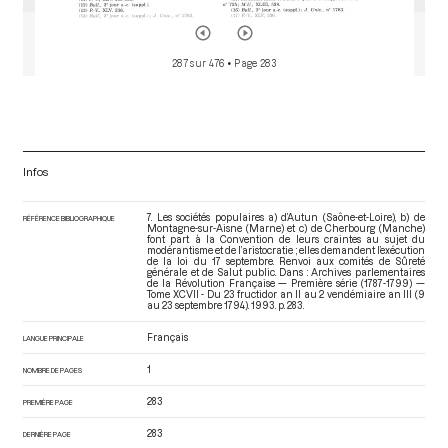
287 sur 476
• Page 283
Infos
7. Les sociétés populaires a) d’Autun (Saône-et-Loire), b) de
RÉFÉRENCE BIBLIOGRAPHIQUE
Montagne-sur-Aisne (Marne) et c) de Cherbourg (Manche)
font part à la Convention de leurs craintes au sujet du
modérantisme et de l’aristocratie ; elles demandent l’exécution
de la loi du 17 septembre. Renvoi aux comités de Sûreté
générale et de Salut public. Dans : Archives parlementaires
de la Révolution Française — Première série (1787-1799) —
Tome XCVII - Du 23 fructidor an II au 2 vendémiaire an III (9
au 23 septembre 1794)
. 1993. p. 283.
Français
LANGUE PRINCIPALE
1
NOMBRE DE PAGES
283
PREMIÈRE PAGE
283
DERNIÈRE PAGE