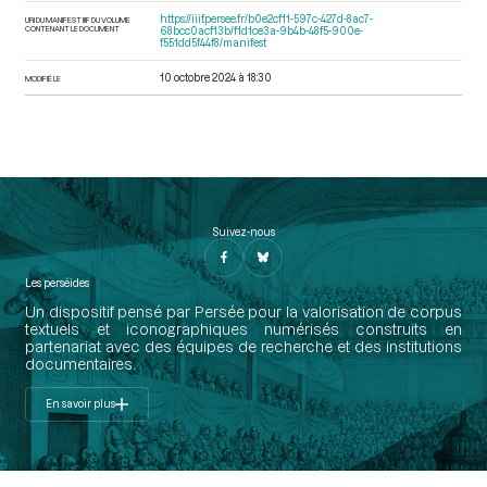
https://iiif.persee.fr/b0e2cf11-597c-427d-8ac7-
URI DU MANIFEST IIIF DU VOLUME
CONTENANT LE DOCUMENT
68bcc0acf13b/f1d1ce3a-9b4b-48f5-900e-
f551dd5f44f8/manifest
10 octobre 2024 à 18:30
MODIFIÉ LE
Suivez-nous
Les perséides
Un dispositif pensé par Persée pour la valorisation de corpus
textuels et iconographiques numérisés construits en
partenariat avec des équipes de recherche et des institutions
documentaires.
En savoir plus