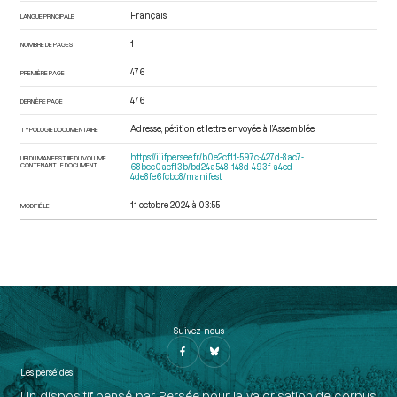
Français
LANGUE PRINCIPALE
1
NOMBRE DE PAGES
476
PREMIÈRE PAGE
476
DERNIÈRE PAGE
Adresse, pétition et lettre envoyée à l’Assemblée
TYPOLOGIE DOCUMENTAIRE
https://iiif.persee.fr/b0e2cf11-597c-427d-8ac7-
URI DU MANIFEST IIIF DU VOLUME
CONTENANT LE DOCUMENT
68bcc0acf13b/bd24a548-148d-493f-a4ed-
4de8fe6fcbc8/manifest
11 octobre 2024 à 03:55
MODIFIÉ LE
Suivez-nous
Les perséides
Un dispositif pensé par Persée pour la valorisation de corpus