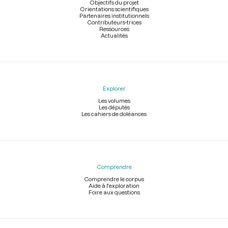
page
Objectifs du projet
Orientations scientifiques
Partenaires institutionnels
Contributeurs-trices
Ressources
Actualités
Explorer
Les volumes
Les députés
Les cahiers de doléances
Comprendre
Comprendre le corpus
Aide à l'exploration
Foire aux questions