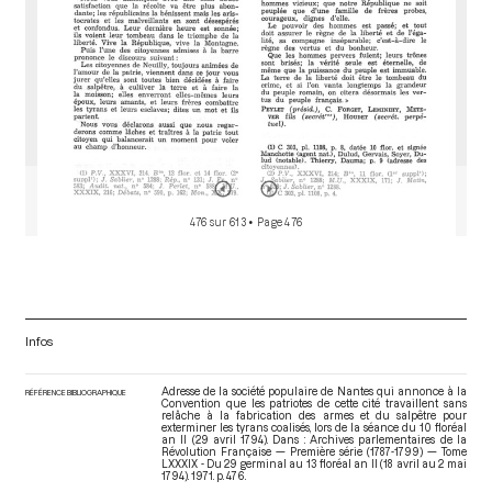
476 sur 613
• Page 476
Infos
Adresse de la société populaire de Nantes qui annonce à la
RÉFÉRENCE BIBLIOGRAPHIQUE
Convention que les patriotes de cette cité travaillent sans
relâche à la fabrication des armes et du salpêtre pour
exterminer les tyrans coalisés, lors de la séance du 10 floréal
an II (29 avril 1794). Dans : Archives parlementaires de la
Révolution Française — Première série (1787-1799) — Tome
LXXXIX - Du 29 germinal au 13 floréal an II (18 avril au 2 mai
1794)
. 1971. p. 476.