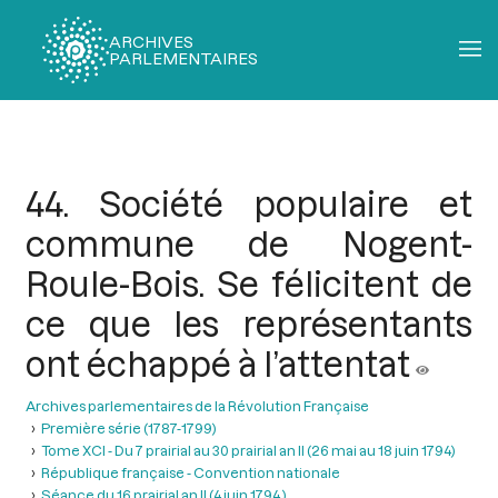
ARCHIVES
PARLEMENTAIRES
Fil
d'Ariane
44. Société populaire et
commune de Nogent-
Roule-Bois. Se félicitent de
ce que les représentants
ont échappé à l’attentat
Archives parlementaires de la Révolution Française
Première série (1787-1799)
Tome XCI - Du 7 prairial au 30 prairial an II (26 mai au 18 juin 1794)
République française - Convention nationale
Séance du 16 prairial an II (4 juin 1794 )