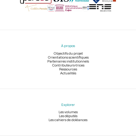
Menu
du
pied
À propos
de
page
Objectifs du projet
Orientations scientifiques
Partenaires institutionnels
Contributeurs-trices
Ressources
Actualités
Explorer
Les volumes
Les députés
Les cahiers de doléances