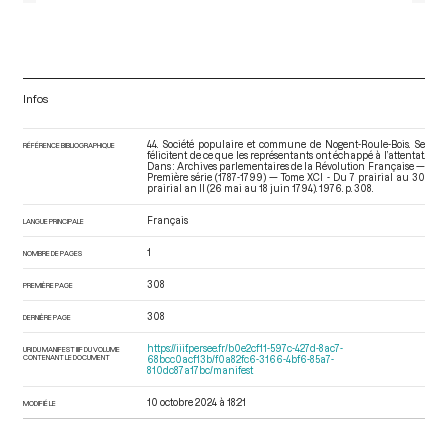
Infos
44. Société populaire et commune de Nogent-Roule-Bois. Se
RÉFÉRENCE BIBLIOGRAPHIQUE
félicitent de ce que les représentants ont échappé à l’attentat.
Dans : Archives parlementaires de la Révolution Française —
Première série (1787-1799) — Tome XCI - Du 7 prairial au 30
prairial an II (26 mai au 18 juin 1794)
. 1976. p. 308.
Français
LANGUE PRINCIPALE
1
NOMBRE DE PAGES
308
PREMIÈRE PAGE
308
DERNIÈRE PAGE
https://iiif.persee.fr/b0e2cf11-597c-427d-8ac7-
URI DU MANIFEST IIIF DU VOLUME
CONTENANT LE DOCUMENT
68bcc0acf13b/f0a82fc6-3166-4bf6-85a7-
810dc87a17bc/manifest
10 octobre 2024 à 18:21
MODIFIÉ LE