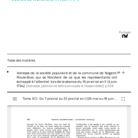
Partager
Table des matières
Adresse de la société populaire et de la commune de Nogent-
Roule-Bois, qui se félicitent de ce que les représentants ont
échappé à l’attentat, lors de la séance du 16 prairial an II (4 juin
1794)
[Adresse, pétition et lettre envoyée à l’Assemblée]
p.308
V
Tome XCI - Du 7 prairial au 30 prairial an II (26 mai au 18 juin 1794)
i
s
u
a
l
i
s