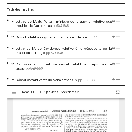
Table des matières
Lettres de M. du Portail, ministre de la guerre, relative aux
troubles de Carpentras
pp.547-548
Décret relatif au logement du directoire du Loiret
p.548
Lettre de M. de Condorcet relative à la découverte de la
trisection de l’angle
pp.548-549
Discussion du projet de décret relatif à l’impôt sur le
tabac
pp.549-559
Décret portant vente de biens nationaux
pp.559-560
V
Tome XXII - Du 3 janvier au 5 février 1791
i
s
u
a
l
i
s