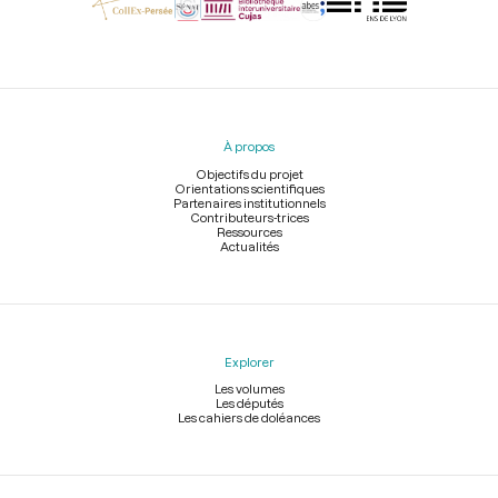
Menu
du
pied
À propos
de
page
Objectifs du projet
Orientations scientifiques
Partenaires institutionnels
Contributeurs-trices
Ressources
Actualités
Explorer
Les volumes
Les députés
Les cahiers de doléances