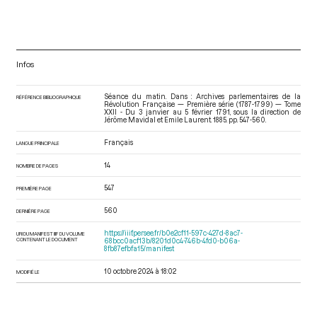
Infos
Séance du matin. Dans : Archives parlementaires de la
RÉFÉRENCE BIBLIOGRAPHIQUE
Révolution Française — Première série (1787-1799) — Tome
XXII - Du 3 janvier au 5 février 1791
, sous la direction de
Jérôme Mavidal et Emile Laurent. 1885. pp. 547-560.
Français
LANGUE PRINCIPALE
14
NOMBRE DE PAGES
547
PREMIÈRE PAGE
560
DERNIÈRE PAGE
https://iiif.persee.fr/b0e2cf11-597c-427d-8ac7-
URI DU MANIFEST IIIF DU VOLUME
CONTENANT LE DOCUMENT
68bcc0acf13b/8201d0c4-746b-4fd0-b06a-
8fb87efbfa15/manifest
10 octobre 2024 à 18:02
MODIFIÉ LE